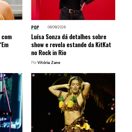
POP
06/08/2026
a com
Luísa Sonza dá detalhes sobre
 ‘Em
show e revela estande da KitKat
no Rock in Rio
Por
Vitória Zane