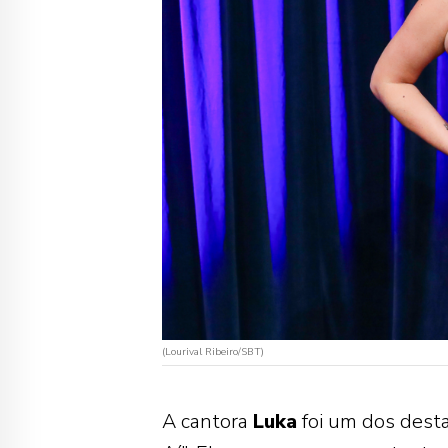
(Lourival Ribeiro/SBT)
A cantora
Luka
foi um dos dest