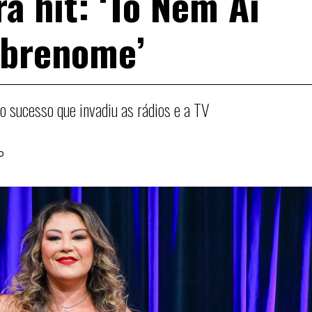
a hit: ‘Tô Nem Aí
obrenome’
 o sucesso que invadiu as rádios e a TV
o