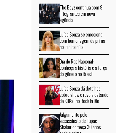
The Boyz continua com 9
integrantes em nova
agência
Luísa Sonza se emociona
com homenagem da prima
no ‘Em Família’
Dia do Rap Nacional:
conheça a história e a força
do gênero no Brasil
Luísa Sonza dá detalhes
sobre show e revela estande
da KitKat no Rock in Rio
Julgamento pelo
assassinato de Tupac
Shakur começa 30 anos