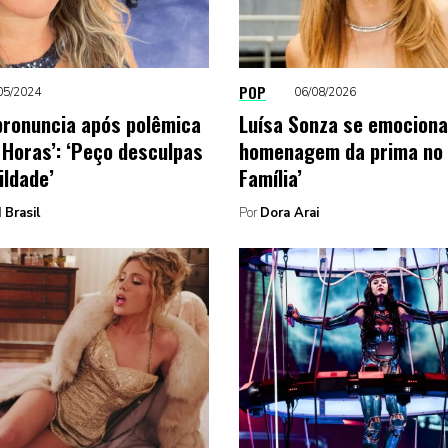
POP
05/2024
06/08/2026
pronuncia após polêmica
Luísa Sonza se emocion
s Horas’: ‘Peço desculpas
homenagem da prima no
ldade’
Família’
 Brasil
Por
Dora Arai