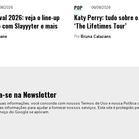
POP
08/2026
06/08/2026
val 2026: veja o line-up
Katy Perry: tudo sobre o
 com Slayyyter e mais
‘The Lifetimes Tour’
Zane
Por
Bruna Calazans
a-se na Newsletter
suas informações, você concorda com nossos Termos de Uso e nossa Política 
s informações para ajudar a fornecer nossos serviços. Este site é protegido pe
rviço do Google se aplicam.