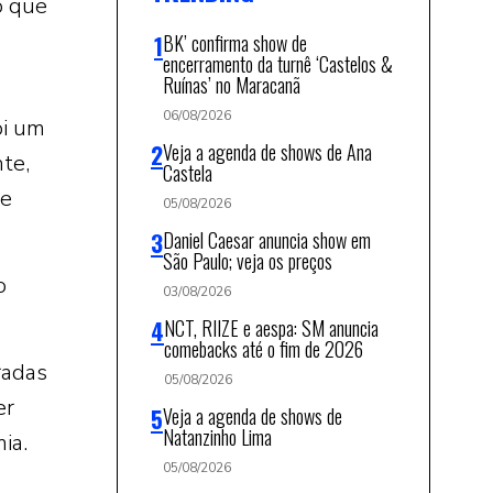
o que
BK’ confirma show de
encerramento da turnê ‘Castelos &
Ruínas’ no Maracanã
06/08/2026
oi um
Veja a agenda de shows de Ana
te,
Castela
te
05/08/2026
Daniel Caesar anuncia show em
São Paulo; veja os preços
o
03/08/2026
NCT, RIIZE e aespa: SM anuncia
comebacks até o fim de 2026
radas
05/08/2026
er
Veja a agenda de shows de
Natanzinho Lima
ia.
05/08/2026