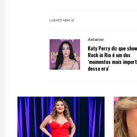
LUKA
TÔ NEM AÍ
Anterior
Katy Perry diz que show
Rock in Rio é um dos
‘momentos mais impor
dessa era’