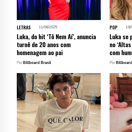
LETRAS
POP
11/06/2025
19/
Luka, do hit ‘Tô Nem Aí’, anuncia
Luka se 
turnê de 20 anos com
no ‘Alta
homenagem ao pai
com humi
Por
Billboard Brasil
Por
Billboard