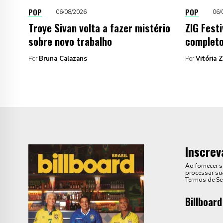
POP
POP
06/08/2026
06/
Troye Sivan volta a fazer mistério
ZIG Festi
sobre novo trabalho
completo
Por
Bruna Calazans
Por
Vitória 
Inscrev
Ao fornecer 
processar sua
Termos de Se
Billboard