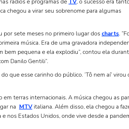
 nas rádios e programas de
TV
, o sucesso era tant
ica chegou a virar seu sobrenome para algumas
ou por sete meses no primeiro lugar dos
charts
. “F
primeira música. Era de uma gravadora independen
em bem pequena e ela explodiu”, contou ela duran
om Danilo Gentili”.
 do que esse carinho do público. ‘Tô nem aí’ virou 
 em terras internacionais. A música chegou as pa
lugar na
MTV
italiana. Além disso, ela chegou a faz
pa e nos Estados Unidos, onde vive desde a pandem