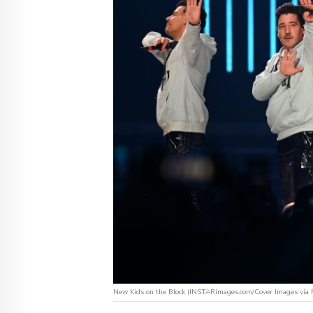
New Kids on the Block (INSTARimages.com/Cover Images via 