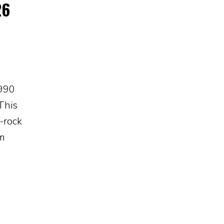
26
1990
This
-rock
em