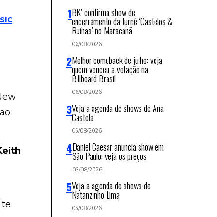
BK’ confirma show de
sic
encerramento da turnê ‘Castelos &
Ruínas’ no Maracanã
06/08/2026
Melhor comeback de julho: veja
quem venceu a votação na
Billboard Brasil
06/08/2026
 New
Veja a agenda de shows de Ana
 ao
Castela
05/08/2026
Daniel Caesar anuncia show em
Keith
São Paulo; veja os preços
03/08/2026
Veja a agenda de shows de
Natanzinho Lima
nte
05/08/2026