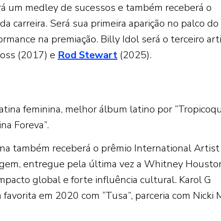
ará um medley de sucessos e também receberá o
da carreira. Será sua primeira aparição no palco d
mance na premiação. Billy Idol será o terceiro arti
Ross (2017) e
Rod Stewart
(2025).
latina feminina, melhor álbum latino por “Tropicoq
ina Foreva”.
na também receberá o prêmio International Artist
gem, entregue pela última vez a Whitney Houst
pacto global e forte influência cultural. Karol G
 favorita em 2020 com “Tusa”, parceria com Nicki M