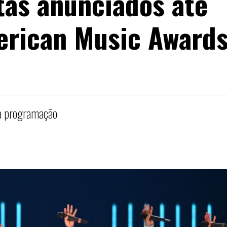
stas anunciados até
erican Music Award
 à programação