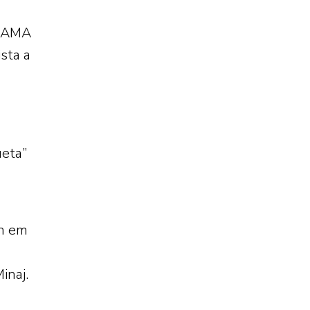
o AMA
sta a
ueta”
on em
inaj.