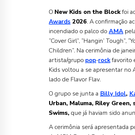
O
New Kids on the Block
foi a
Awards
2026
. A confirmação a
incendiado o palco do
AMA
pela
“Cover Girl”, “Hangin’ Tough”, “Y
Children”. Na cerimônia de jane
artista/grupo
pop
-
rock
favorito
Kids voltou a se apresentar no
lado de Flavor Flav.
O grupo se junta a
Billy Idol
,
K
Urban, Maluma, Riley Green,
Swims,
que já haviam sido anun
A cerimônia será apresentada p