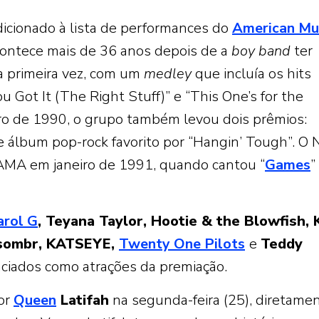
dicionado à lista de performances do
American Mu
contece mais de 36 anos depois de a
boy band
ter
 primeira vez, com um
medley
que incluía os hits
ou Got It (The Right Stuff)” e “This One’s for the
iro de 1990, o grupo também levou dois prêmios:
 e álbum pop-rock favorito por “Hangin’ Tough”. O
 AMA em janeiro de 1991, quando cantou “
Games
”
arol G
, Teyana Taylor, Hootie & the Blowfish, 
 sombr, KATSEYE,
Twenty One Pilots
e
Teddy
ciados como atrações da premiação.
or
Queen
Latifah
na segunda-feira (25), diretame