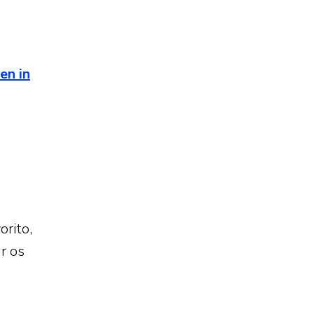
en in
orito,
ar os