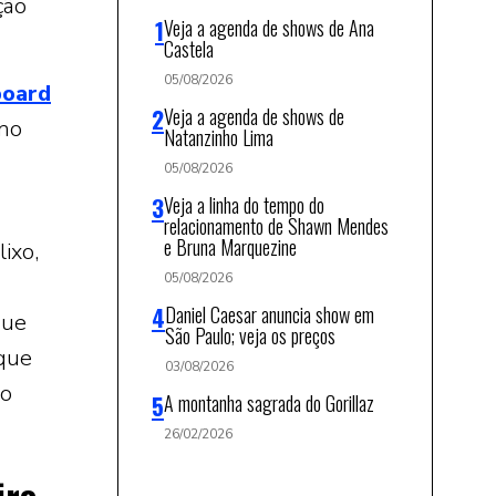
ção
Veja a agenda de shows de Ana
Castela
05/08/2026
board
Veja a agenda de shows de
 no
Natanzinho Lima
05/08/2026
Veja a linha do tempo do
relacionamento de Shawn Mendes
e Bruna Marquezine
ixo,
05/08/2026
Daniel Caesar anuncia show em
que
São Paulo; veja os preços
 que
03/08/2026
do
A montanha sagrada do Gorillaz
26/02/2026
iro