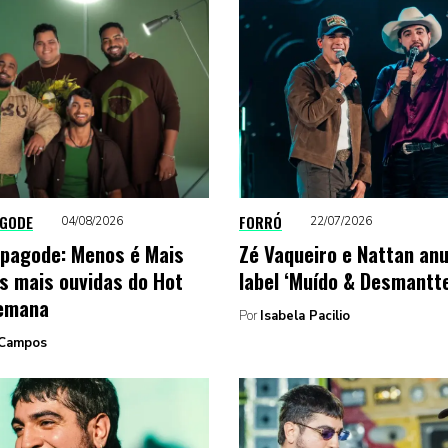
AGODE
FORRÓ
04/08/2026
22/07/2026
pagode: Menos é Mais
Zé Vaqueiro e Nattan an
s mais ouvidas do Hot
label ‘Muído & Desmantte
semana
Por
Isabela Pacilio
Campos