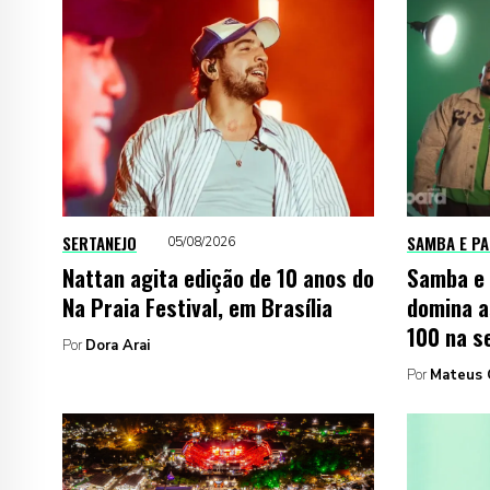
SERTANEJO
SAMBA E P
05/08/2026
Nattan agita edição de 10 anos do
Samba e 
Na Praia Festival, em Brasília
domina a
100 na 
Por
Dora Arai
Por
Mateus 