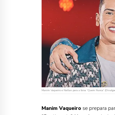
Manim Vaqueiro e Nattan para a faixa 'Quem Nunca' (Divulga
Manim Vaqueiro
se prepara par