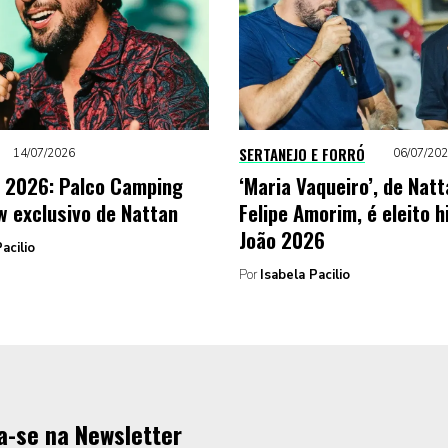
SERTANEJO E FORRÓ
14/07/2026
06/07/20
 2026: Palco Camping
‘Maria Vaqueiro’, de Natt
w exclusivo de Nattan
Felipe Amorim, é eleito h
João 2026
acilio
Por
Isabela Pacilio
a-se na Newsletter