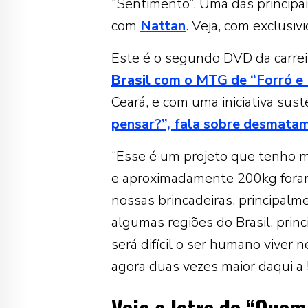
“Sentimento”. Uma das principa
com
Nattan
. Veja, com exclusivi
Este é o segundo DVD da carre
Brasil
com o MTG de “Forró e
Ceará, e com uma iniciativa sust
pensar?”, fala sobre desmatam
“Esse é um projeto que tenho mu
e aproximadamente 200kg foram 
nossas brincadeiras, principal
algumas regiões do Brasil, pri
será difícil o ser humano viver
agora duas vezes maior daqui a 5
Veja a letra de “Que