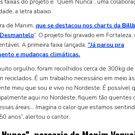
is faixas do projeto é “Quem Nunca”, uma colabora
dade, a letra abaixo.
ira de Manim,
que se destacou nos charts da
Bill
 Desmantelo
”. O projeto foi gravado em Fortaleza,
entável. A primeira faixa lançada,
“Já parou pra
ento e mudanças climáticas.
ito orgulho, foram recolhidos cerca de 300kg de l
reciclados. É um trabalho necessário em meio às
mente meu que sou e vivo no Nordeste. É possível 
ncipalmente aqui no Nordeste, fiquem tão quentes
 nessas áreas… Imagina o calor que estamos sentin
0 anos”, alertou o cantor.
m Nunca”, parceria de Manim Vaque