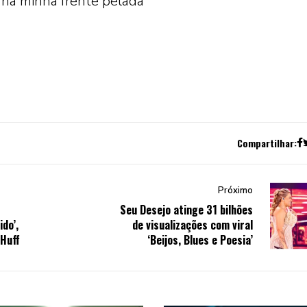
 na minha frente pelada
Compartilhar:
Próximo
Seu Desejo atinge 31 bilhões
do’,
de visualizações com viral
 Huff
‘Beijos, Blues e Poesia’