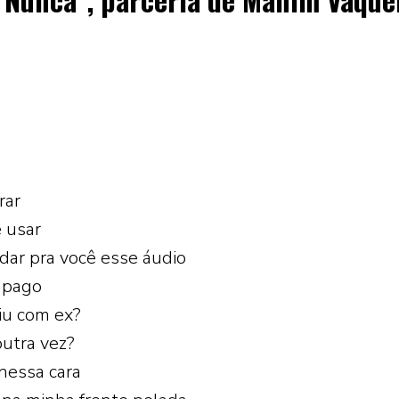
rar
 usar
dar pra você esse áudio
apago
iu com ex?
utra vez?
nessa cara