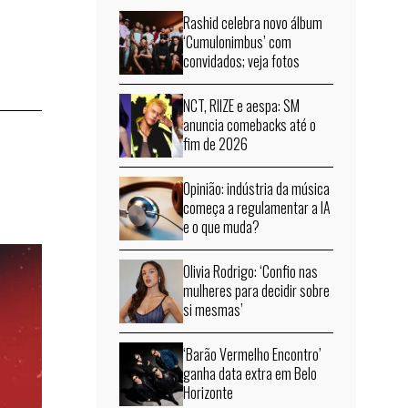
Rashid celebra novo álbum
‘Cumulonimbus’ com
convidados; veja fotos
NCT, RIIZE e aespa: SM
anuncia comebacks até o
fim de 2026
Opinião: indústria da música
começa a regulamentar a IA
e o que muda?
Olivia Rodrigo: ‘Confio nas
mulheres para decidir sobre
si mesmas’
‘Barão Vermelho Encontro’
ganha data extra em Belo
Horizonte