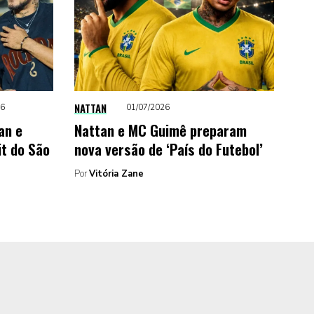
NATTAN
26
01/07/2026
an e
Nattan e MC Guimê preparam
it do São
nova versão de ‘País do Futebol’
Por
Vitória Zane