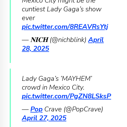
Mexico City might be the
cuntiest Lady Gaga’s show
ever
pic.twitter.com/8REAVRsYtj
— 𝐍𝐈𝐂𝐇 (@nichblink)
April
28, 2025
Lady Gaga’s ‘MAYHEM’
crowd in Mexico City.
pic.twitter.com/PgZN8LSksP
—
Pop
Crave (@PopCrave)
April 27, 2025