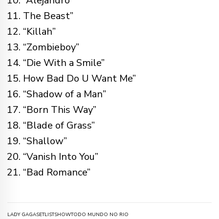
“Alejandro”
The Beast”
“Killah”
“Zombieboy”
“Die With a Smile”
How Bad Do U Want Me”
“Shadow of a Man”
“Born This Way”
“Blade of Grass”
“Shallow”
“Vanish Into You”
“Bad Romance”
LADY GAGA
SETLIST
SHOW
TODO MUNDO NO RIO