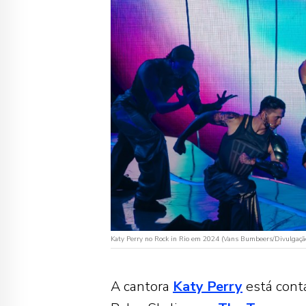
Katy Perry no Rock in Rio em 2024 (Vans Bumbeers/Divulgaçã
A cantora
Katy Perry
está conta