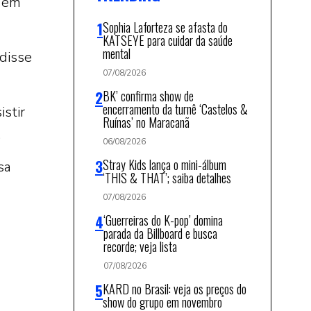
, em
Sophia Laforteza se afasta do
KATSEYE para cuidar da saúde
mental
 disse
07/08/2026
BK’ confirma show de
encerramento da turnê ‘Castelos &
istir
Ruínas’ no Maracanã
.
06/08/2026
Stray Kids lança o mini-álbum
sa
‘THIS & THAT’; saiba detalhes
07/08/2026
‘Guerreiras do K-pop’ domina
parada da Billboard e busca
recorde; veja lista
07/08/2026
KARD no Brasil: veja os preços do
show do grupo em novembro