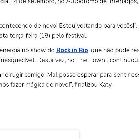
o dia 14 de setembro, no Autódromo de Interlagos
contecendo de novo! Estou voltando para vocês!”,
a terça-feira (18) pelo festival.
 energia no show do
Rock in Rio
, que não pude res
e inesquecível. Desta vez, no The Town”, continuou
r e rugir comigo. Mal posso esperar para sentir es
os fazer mágica de novo!”, finalizou Katy.