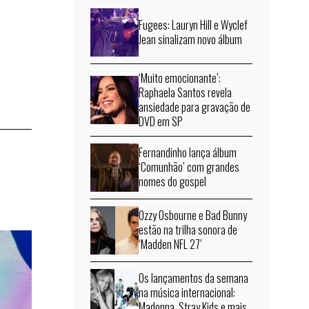
Fugees: Lauryn Hill e Wyclef
Jean sinalizam novo álbum
‘Muito emocionante’:
Raphaela Santos revela
ansiedade para gravação de
DVD em SP
Fernandinho lança álbum
‘Comunhão’ com grandes
nomes do gospel
Ozzy Osbourne e Bad Bunny
estão na trilha sonora de
‘Madden NFL 27’
Os lançamentos da semana
na música internacional:
Madonna, Stray Kids e mais