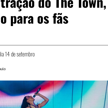
atração do The Town,
 para os fãs
 dia 14 de setembro
aulo