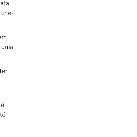
data
line-
sem
o uma
ter
té
até