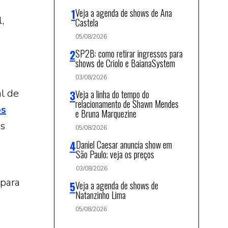
Veja a agenda de shows de Ana
,
Castela
05/08/2026
SP2B: como retirar ingressos para
shows de Criolo e BaianaSystem
03/08/2026
l de
Veja a linha do tempo do
relacionamento de Shawn Mendes
os
e Bruna Marquezine
as
05/08/2026
Daniel Caesar anuncia show em
São Paulo; veja os preços
03/08/2026
 para
Veja a agenda de shows de
Natanzinho Lima
05/08/2026