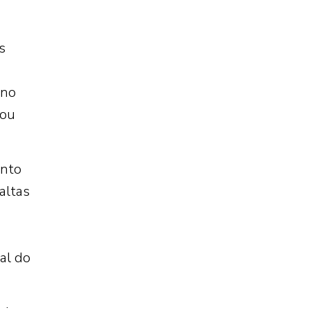
s
 no
 ou
ento
altas
al do