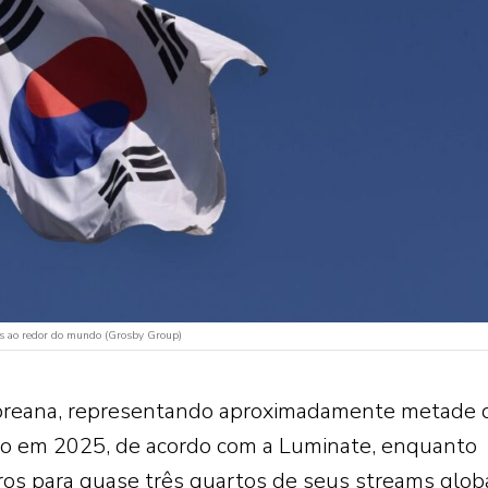
as ao redor do mundo (Grosby Group)
oreana, representando aproximadamente metade 
o em 2025, de acordo com a Luminate, enquanto
os para quase três quartos de seus streams globa