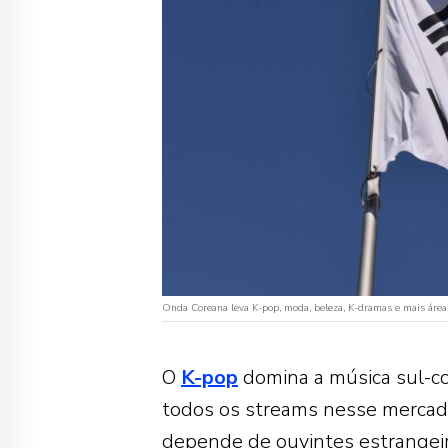
Onda Coreana leva K-pop, moda, beleza, K-dramas e mais áre
O
K-pop
domina a música sul-c
todos os streams nesse mercad
depende de ouvintes estrangeir