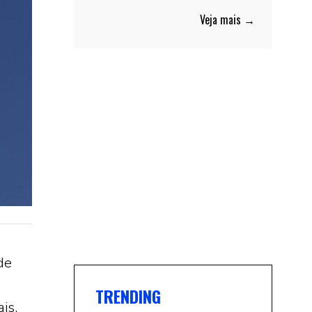
Veja mais →
de
TRENDING
is.