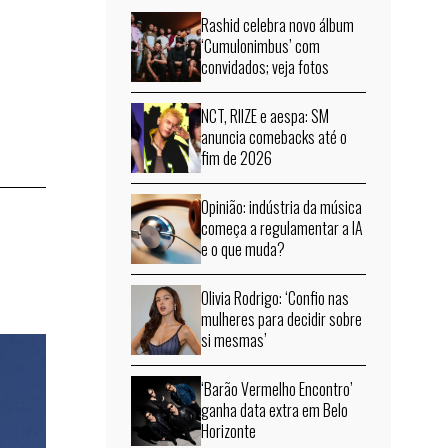
Rashid celebra novo álbum
‘Cumulonimbus’ com
convidados; veja fotos
NCT, RIIZE e aespa: SM
anuncia comebacks até o
fim de 2026
Opinião: indústria da música
começa a regulamentar a IA
e o que muda?
Olivia Rodrigo: ‘Confio nas
mulheres para decidir sobre
si mesmas’
‘Barão Vermelho Encontro’
ganha data extra em Belo
Horizonte