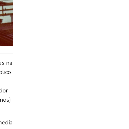
as na
blico
a
dor
nos)
média