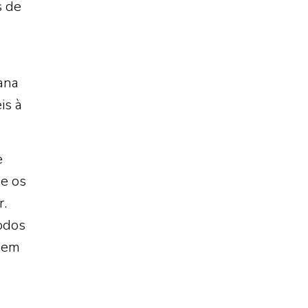
s de
ana
is à
e
e os
r.
todos
p em