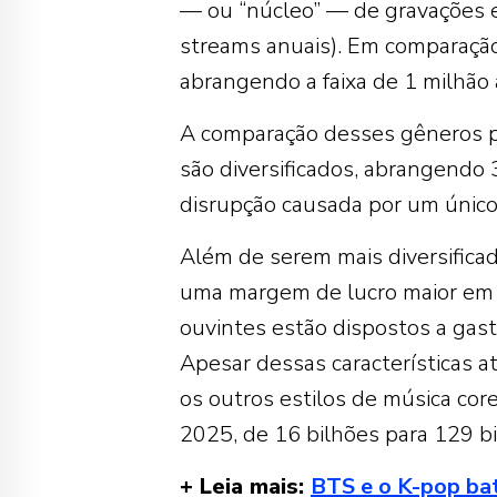
— ou “núcleo” — de gravações e
streams anuais). Em comparação
abrangendo a faixa de 1 milhão
A comparação desses gêneros pr
são diversificados, abrangendo 
disrupção causada por um único 
Além de serem mais diversificad
uma margem de lucro maior em 
ouvintes estão dispostos a gas
Apesar dessas características a
os outros estilos de música cor
2025, de 16 bilhões para 129 bi
+ Leia mais:
BTS e o K-pop bat