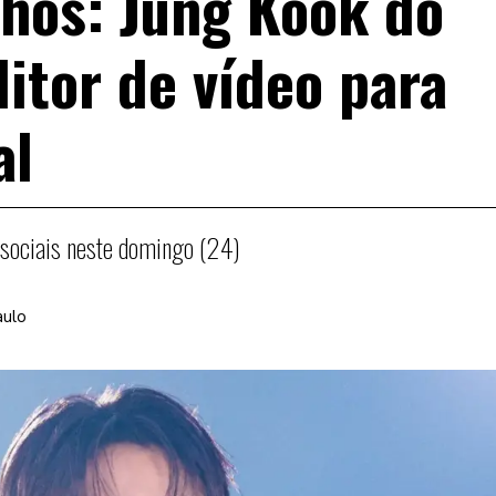
hos: Jung Kook do
itor de vídeo para
al
 sociais neste domingo (24)
aulo