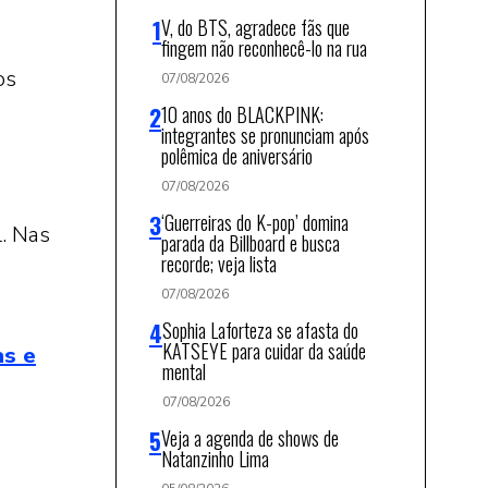
V, do BTS, agradece fãs que
fingem não reconhecê-lo na rua
os
07/08/2026
10 anos do BLACKPINK:
integrantes se pronunciam após
polêmica de aniversário
07/08/2026
‘Guerreiras do K-pop’ domina
. Nas
parada da Billboard e busca
recorde; veja lista
07/08/2026
Sophia Laforteza se afasta do
KATSEYE para cuidar da saúde
as e
mental
07/08/2026
Veja a agenda de shows de
Natanzinho Lima