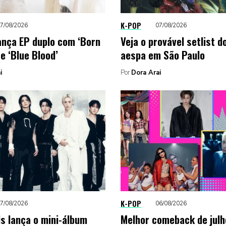
K-POP
7/08/2026
07/08/2026
nça EP duplo com ‘Born
Veja o provável setlist 
e ‘Blue Blood’
aespa em São Paulo
i
Por
Dora Arai
K-POP
7/08/2026
06/08/2026
ds lança o mini-álbum
Melhor comeback de julho