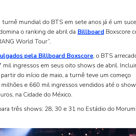
ra turnê mundial do BTS em sete anos já é um suc
domina o ranking de abril da
Billboard
Boxscore c
IRANG World Tour”.
ulgados pela Billboard Boxscore
, o BTS arrecad
mil ingressos em seus oito shows de abril. Inclu
 partir do início de maio, a turnê teve um começo
 milhões e 660 mil ingressos vendidos até o show
ros, na Cidade do México.
para três shows: 28, 30 e 31 no Estádio do Morum