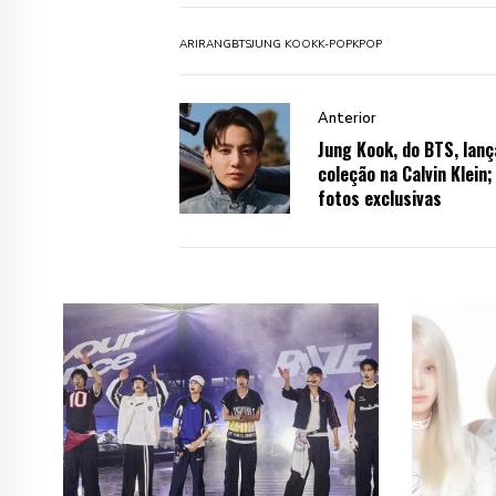
ARIRANG
BTS
JUNG KOOK
K-POP
KPOP
Anterior
Jung Kook, do BTS, lanç
coleção na Calvin Klein;
fotos exclusivas