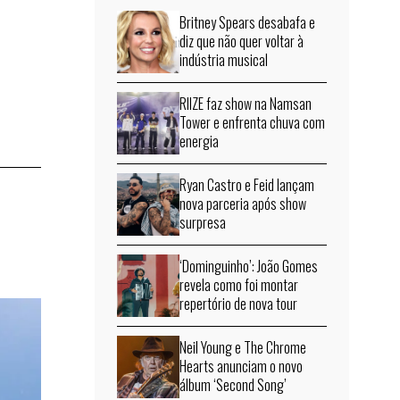
Britney Spears desabafa e
diz que não quer voltar à
indústria musical
RIIZE faz show na Namsan
Tower e enfrenta chuva com
energia
Ryan Castro e Feid lançam
nova parceria após show
surpresa
‘Dominguinho’: João Gomes
revela como foi montar
repertório de nova tour
Neil Young e The Chrome
Hearts anunciam o novo
álbum ‘Second Song’