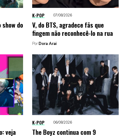
K-POP
07/08/2026
do show do
V, do BTS, agradece fãs que
fingem não reconhecê-lo na rua
Por
Dora Arai
K-POP
06/08/2026
: veja
The Boyz continua com 9