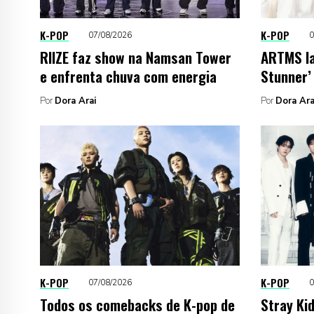
K-POP
K-POP
07/08/2026
0
RIIZE faz show na Namsan Tower
ARTMS la
e enfrenta chuva com energia
Stunner’ 
Por
Dora Arai
Por
Dora Ara
K-POP
K-POP
07/08/2026
0
Todos os comebacks de K-pop de
Stray Ki