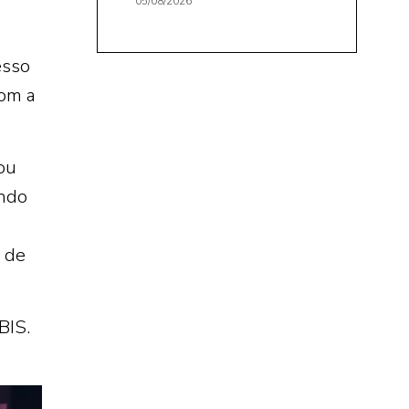
05/08/2026
esso
om a
ou
indo
 de
BIS.