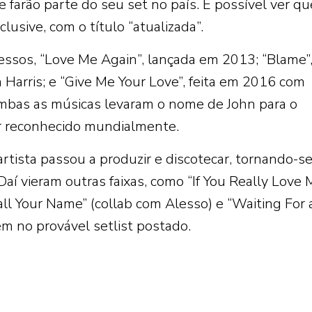
e farão parte do seu set no país. É possível ver qu
nclusive, com o título “atualizada”.
essos, “Love Me Again”, lançada em 2013; “Blame”
Harris; e “Give Me Your Love”, feita em 2016 com
Ambas as músicas levaram o nome de John para o
r reconhecido mundialmente.
artista passou a produzir e discotecar, tornando-se
Daí vieram outras faixas, como “If You Really Love 
all Your Name” (collab com Alesso) e “Waiting For 
m no provável setlist postado.