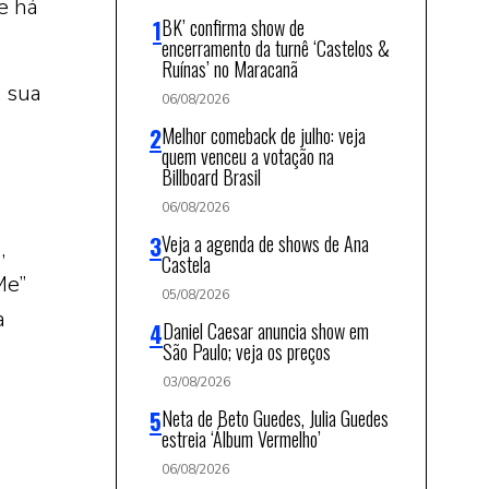
e há
BK’ confirma show de
encerramento da turnê ‘Castelos &
Ruínas’ no Maracanã
, sua
06/08/2026
Melhor comeback de julho: veja
quem venceu a votação na
Billboard Brasil
06/08/2026
Veja a agenda de shows de Ana
,
Castela
Me”
05/08/2026
a
Daniel Caesar anuncia show em
São Paulo; veja os preços
03/08/2026
Neta de Beto Guedes, Julia Guedes
estreia ‘Álbum Vermelho’
06/08/2026