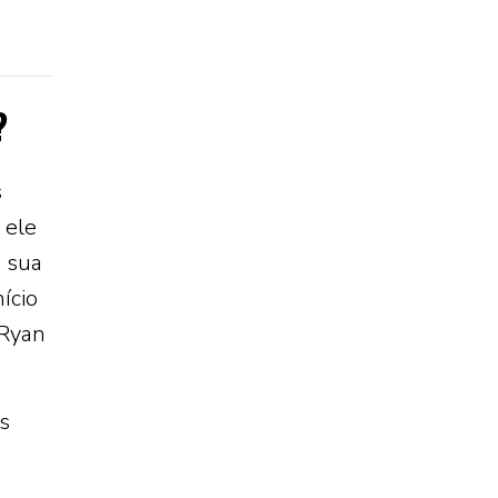
?
s
 ele
, sua
ício
 Ryan
s