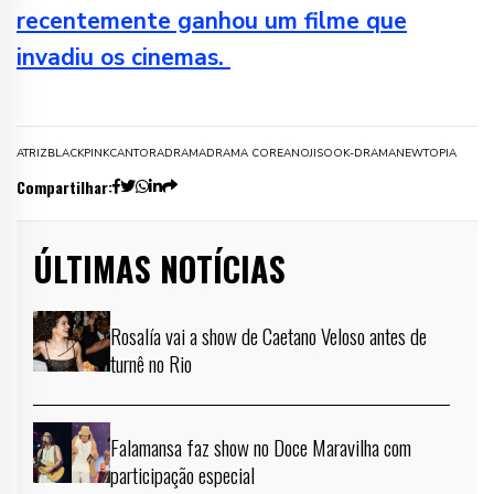
recentemente ganhou um filme que
invadiu os cinemas.
ATRIZ
BLACKPINK
CANTORA
DRAMA
DRAMA COREANO
JISOO
K-DRAMA
NEWTOPIA
Compartilhar:
ÚLTIMAS NOTÍCIAS
Rosalía vai a show de Caetano Veloso antes de
turnê no Rio
Falamansa faz show no Doce Maravilha com
participação especial