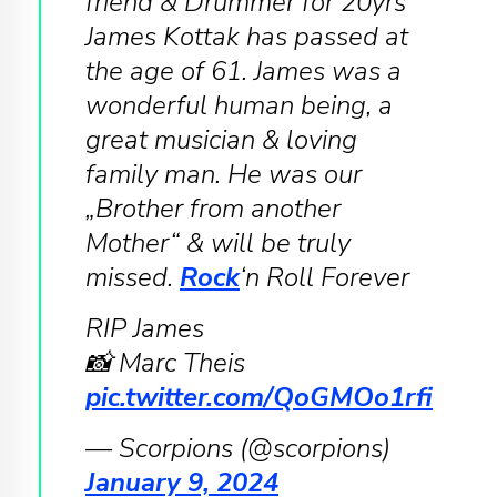
friend & Drummer for 20yrs
James Kottak has passed at
the age of 61. James was a
wonderful human being, a
great musician & loving
family man. He was our
„Brother from another
Mother“ & will be truly
missed.
Rock
‘n Roll Forever
RIP James
📸 Marc Theis
pic.twitter.com/QoGMOo1rfi
— Scorpions (@scorpions)
January 9, 2024