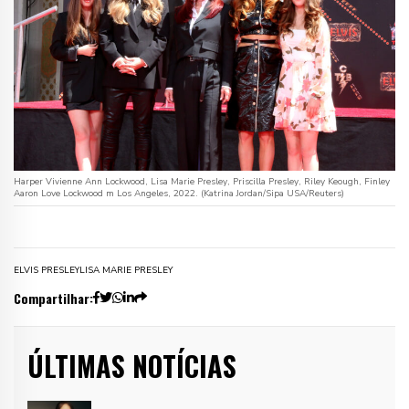
Harper Vivienne Ann Lockwood, Lisa Marie Presley, Priscilla Presley, Riley Keough, Finley
Aaron Love Lockwood m Los Angeles, 2022. (Katrina Jordan/Sipa USA/Reuters)
ELVIS PRESLEY
LISA MARIE PRESLEY
Compartilhar:
ÚLTIMAS NOTÍCIAS