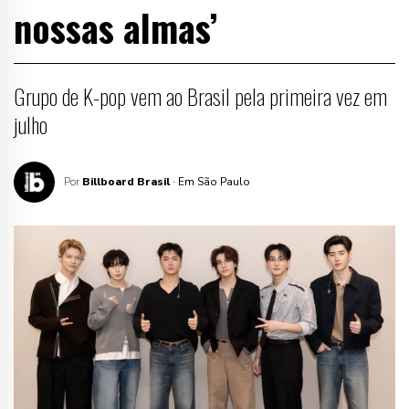
nossas almas’
Grupo de K-pop vem ao Brasil pela primeira vez em
julho
Por
Billboard Brasil
· Em São Paulo