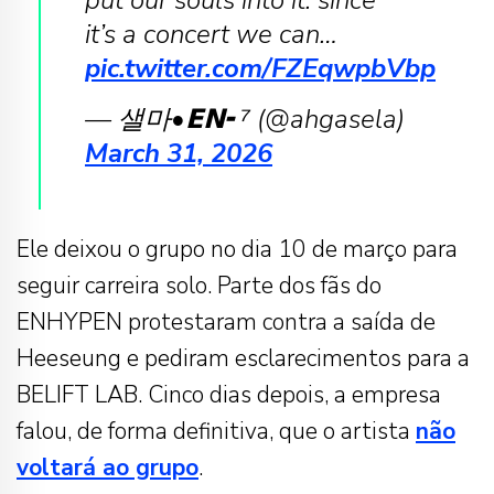
put our souls into it. since
it’s a concert we can…
pic.twitter.com/FZEqwpbVbp
— 샐마•𝗘𝗡╸⁷ (@ahgasela)
March 31, 2026
Ele deixou o grupo no dia 10 de março para
seguir carreira solo. Parte dos fãs do
ENHYPEN protestaram contra a saída de
Heeseung e pediram esclarecimentos para a
BELIFT LAB. Cinco dias depois, a empresa
falou, de forma definitiva, que o artista
não
voltará ao grupo
.