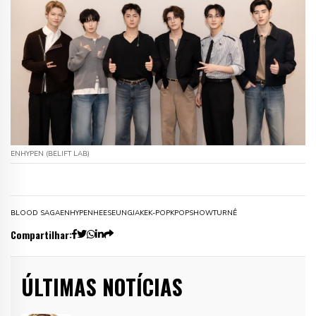
ENHYPEN (BELIFT LAB)
BLOOD SAGA
ENHYPEN
HEESEUNG
JAKE
K-POP
KPOP
SHOW
TURNÊ
Compartilhar:
ÚLTIMAS NOTÍCIAS