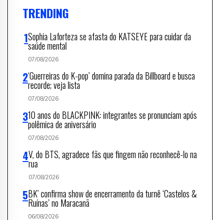
TRENDING
Sophia Laforteza se afasta do KATSEYE para cuidar da
saúde mental
07/08/2026
‘Guerreiras do K-pop’ domina parada da Billboard e busca
recorde; veja lista
07/08/2026
10 anos do BLACKPINK: integrantes se pronunciam após
polêmica de aniversário
07/08/2026
V, do BTS, agradece fãs que fingem não reconhecê-lo na
rua
07/08/2026
BK’ confirma show de encerramento da turnê ‘Castelos &
Ruínas’ no Maracanã
06/08/2026