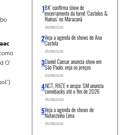
BK’ confirma show de
encerramento da turnê ‘Castelos &
Ruínas’ no Maracanã
mbo
06/08/2026
Veja a agenda de shows de Ana
Castela
saac
“como
05/08/2026
Daniel Caesar anuncia show em
d O’
São Paulo; veja os preços
03/08/2026
ol”)
NCT, RIIZE e aespa: SM anuncia
comebacks até o fim de 2026
05/08/2026
Veja a agenda de shows de
Natanzinho Lima
05/08/2026