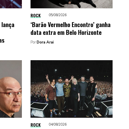
ROCK
05/08/2026
 lança
‘Barão Vermelho Encontro’ ganha
data extra em Belo Horizonte
as
Por
Dora Arai
ROCK
04/08/2026