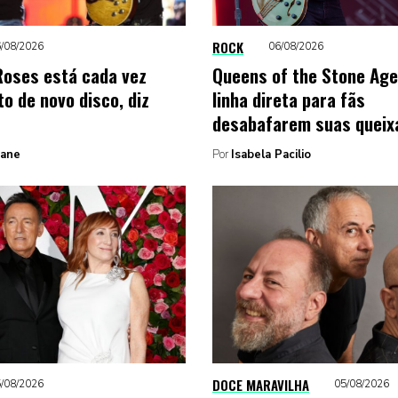
ROCK
/08/2026
06/08/2026
Roses está cada vez
Queens of the Stone Age
o de novo disco, diz
linha direta para fãs
desabafarem suas queix
Zane
Por
Isabela Pacilio
DOCE MARAVILHA
/08/2026
05/08/2026