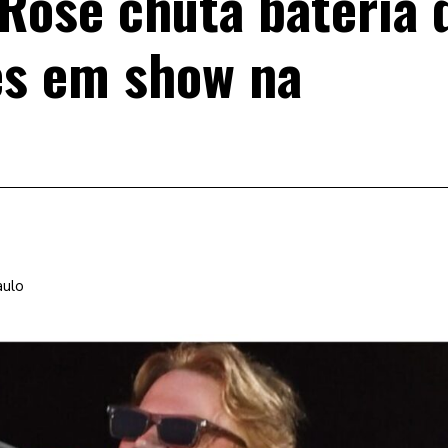
l Rose chuta bateria 
es em show na
aulo