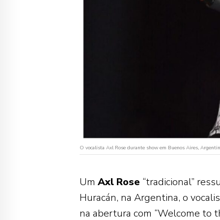
O vocalista Axl Rose durante show em Buenos Aires, Argenti
Um
Axl
Rose
“tradicional” res
Huracán, na Argentina, o vocali
na abertura com “Welcome to th