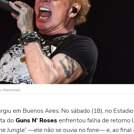
na (Reprodução)
surgiu em Buenos Aires. No sábado (18), no Estadio
sta do
Guns N’ Roses
enfrentou falha de retorno 
e Jungle” —ele não se ouvia no fone— e, ao final