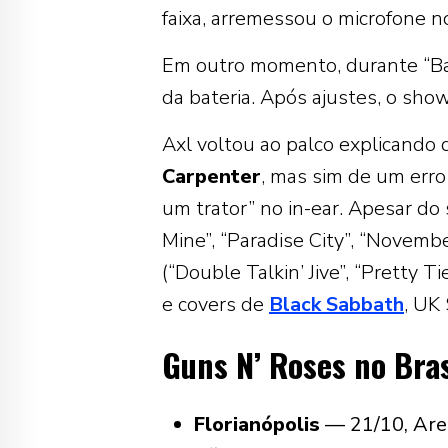
faixa, arremessou o microfone n
Em outro momento, durante “Ba
da bateria. Após ajustes, o sho
Axl voltou ao palco explicando 
Carpenter
, mas sim de um erro
um trator” no in-ear. Apesar do 
Mine”, “Paradise City”, “Novemb
(“Double Talkin’ Jive”, “Pretty T
e covers de
Black Sabbath
, UK
Guns N’ Roses no Bras
Florianópolis
— 21/10, Are