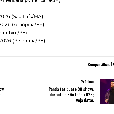
 Americana (Americana/SP)
2026 (São Luís/MA)
 2026 (Araripina/PE)
(Surubim/PE)
 2026 (Petrolina/PE)
Compartilhar:
Próximo
how
Panda faz quase 30 shows
m
durante o São João 2026;
veja datas