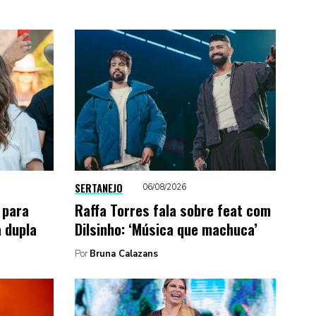
SERTANEJO
06/08/2026
 para
Raffa Torres fala sobre feat com
a dupla
Dilsinho: ‘Música que machuca’
Por
Bruna Calazans