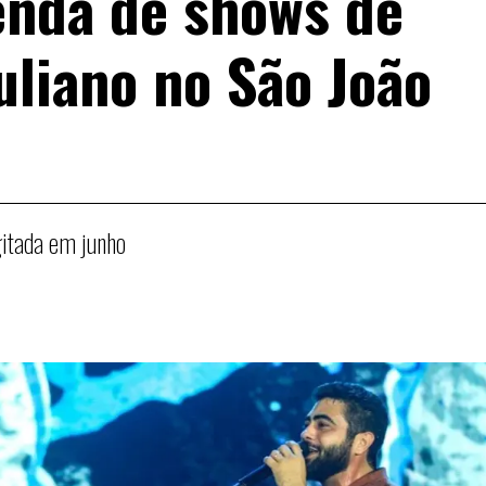
enda de shows de
uliano no São João
itada em junho