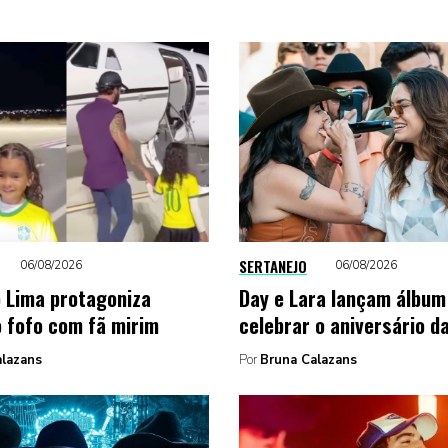
SERTANEJO
06/08/2026
06/08/2026
 Lima protagoniza
Day e Lara lançam álbum
fofo com fã mirim
celebrar o aniversário d
alazans
Por
Bruna Calazans