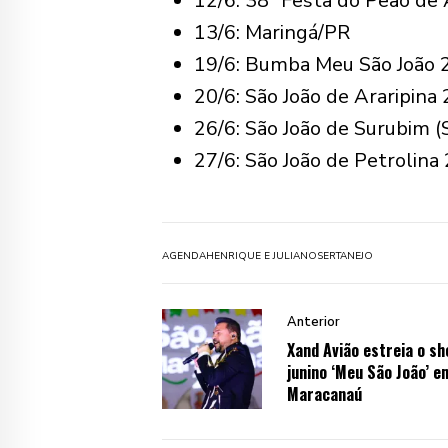
12/6: 38ª Festa do Peão de
13/6: Maringá/PR
19/6: Bumba Meu São João 
20/6: São João de Araripina
26/6: São João de Surubim 
27/6: São João de Petrolina
AGENDA
HENRIQUE E JULIANO
SERTANEJO
Anterior
Xand Avião estreia o s
junino ‘Meu São João’ e
Maracanaú