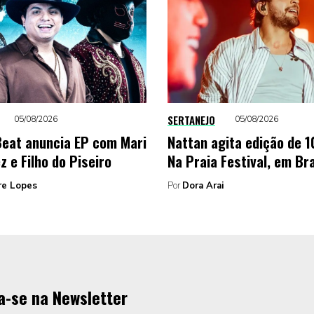
SERTANEJO
05/08/2026
05/08/2026
eat anuncia EP com Mari
Nattan agita edição de 1
 e Filho do Piseiro
Na Praia Festival, em Bra
re Lopes
Por
Dora Arai
a-se na Newsletter