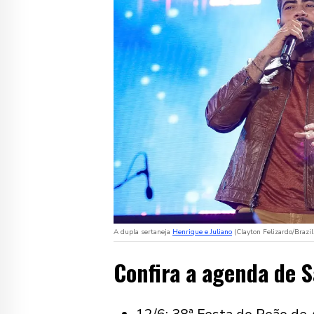
A dupla sertaneja
Henrique e Juliano
(Clayton Felizardo/Brazi
Confira a agenda de S