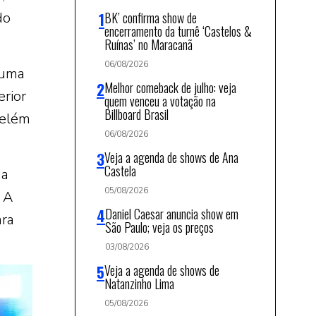
do
BK’ confirma show de
encerramento da turnê ‘Castelos &
Ruínas’ no Maracanã
06/08/2026
 uma
Melhor comeback de julho: veja
erior
quem venceu a votação na
Billboard Brasil
Belém
06/08/2026
Veja a agenda de shows de Ana
Castela
da
05/08/2026
 A
Daniel Caesar anuncia show em
ara
São Paulo; veja os preços
03/08/2026
Veja a agenda de shows de
Natanzinho Lima
05/08/2026