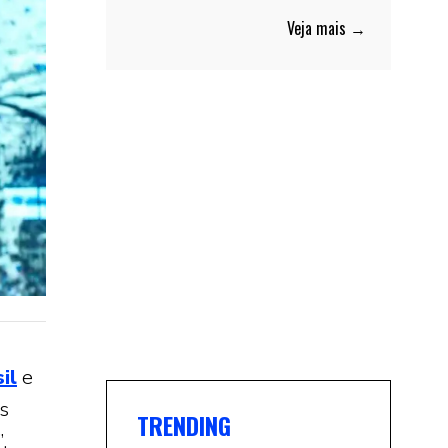
Veja mais →
il
e
Os
TRENDING
,