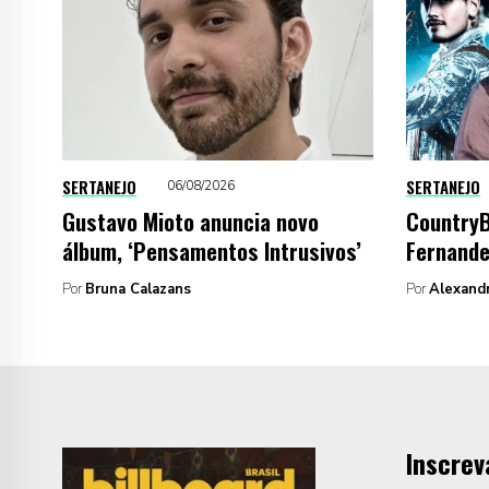
SERTANEJO
SERTANEJO
06/08/2026
Gustavo Mioto anuncia novo
CountryB
álbum, ‘Pensamentos Intrusivos’
Fernandez
Por
Bruna Calazans
Por
Alexand
Inscrev