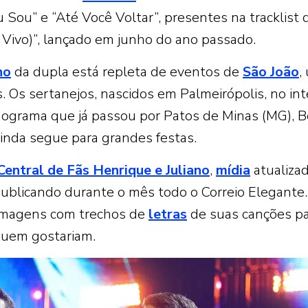
Sou” e “Até Você Voltar”, presentes na tracklist 
 Vivo)”, lançado em junho do ano passado.
no
da dupla está repleta de eventos de
São João
,
. Os sertanejos, nascidos em Palmeirópolis, no int
ograma que já passou por Patos de Minas (MG), 
inda segue para grandes festas.
Central de Fãs Henrique e Juliano
,
mídia
atualiza
publicando durante o mês todo o Correio Elegante.
 imagens com trechos de
letras
de suas canções p
quem gostariam.