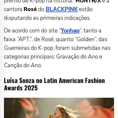
prêmio de K-pop na história.
HUNTR/X
e a
cantora
Rosé
do
BLACKPINK
estão
disputando as primeiras indicações.
De acordo com do site “
Yonhap
”, tanto a
faixa “APT.”, de Rosé, quanto “Golden”, das
Guerreiras do K-pop, foram submetidas nas
categorias principais: Gravação do Ano e
Canção do Ano.
Luísa Sonza no Latin American Fashion
Awards 2025