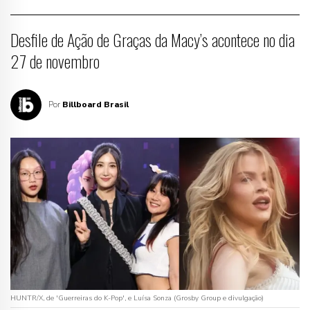
Desfile de Ação de Graças da Macy’s acontece no dia
27 de novembro
Por
Billboard Brasil
HUNTR/X, de 'Guerreiras do K-Pop', e Luísa Sonza (Grosby Group e divulgação)