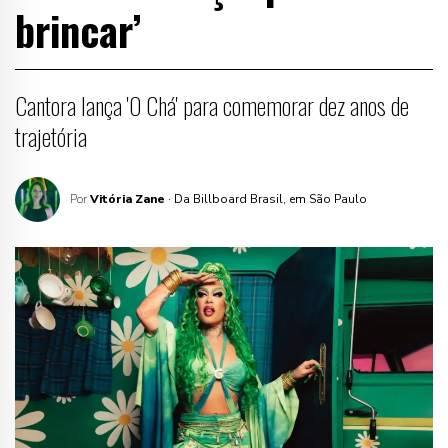
brincar’
Cantora lança 'O Chá' para comemorar dez anos de
trajetória
Por
Vitória Zane
· Da Billboard Brasil, em São Paulo