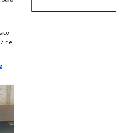
ico,
27 de
e