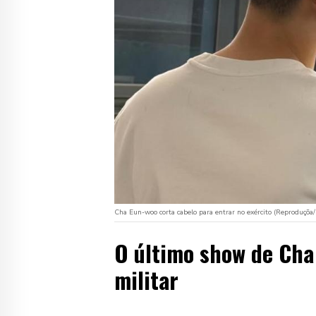
Cha Eun-woo corta cabelo para entrar no exército (Reproduçõa
O último show de Cha
militar