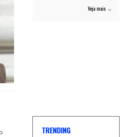
Veja mais →
TRENDING
o