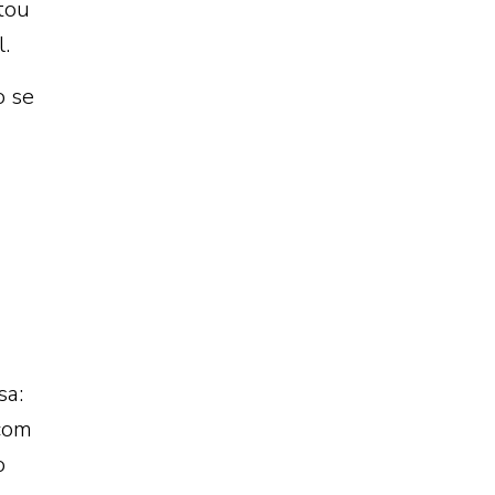
tou
.
o se
sa:
 com
o