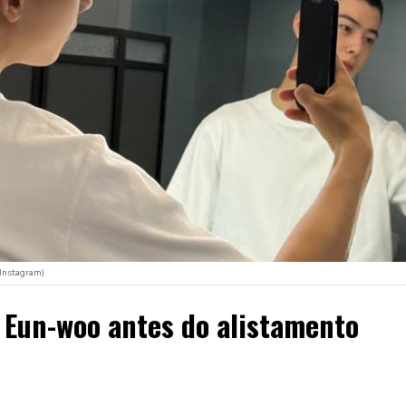
/Instagram)
 Eun-woo antes do alistamento