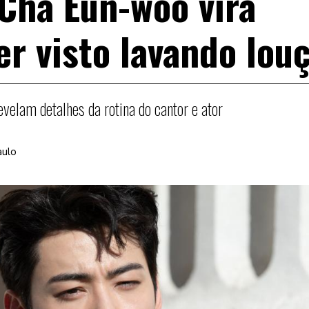
 Cha Eun-woo vira
er visto lavando lou
velam detalhes da rotina do cantor e ator
aulo