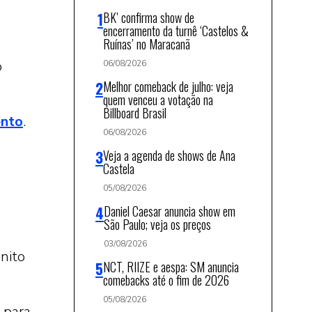
BK’ confirma show de
encerramento da turnê ‘Castelos &
Ruínas’ no Maracanã
.
o
06/08/2026
Melhor comeback de julho: veja
quem venceu a votação na
Billboard Brasil
ento
.
06/08/2026
Veja a agenda de shows de Ana
Castela
05/08/2026
Daniel Caesar anuncia show em
São Paulo; veja os preços
03/08/2026
nito
NCT, RIIZE e aespa: SM anuncia
comebacks até o fim de 2026
05/08/2026
 para