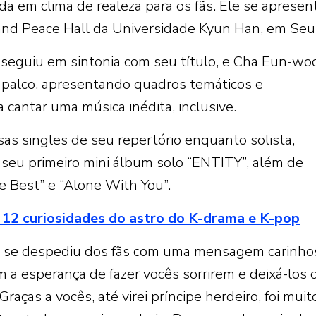
a em clima de realeza para os fãs. Ele se apresen
rand Peace Hall da Universidade Kyun Han, em Seul
seguiu em sintonia com seu título, e Cha Eun-wo
 palco, apresentando quadros temáticos e
 cantar uma música inédita, inclusive.
s singles de seu repertório enquanto solista,
de seu primeiro mini álbum solo “ENTITY”, além de
he Best” e “Alone With You”.
 12 curiosidades do astro do K-drama e K-pop
 se despediu dos fãs com uma mensagem carinho
 a esperança de fazer vocês sorrirem e deixá-los
Graças a vocês, até virei príncipe herdeiro, foi muit