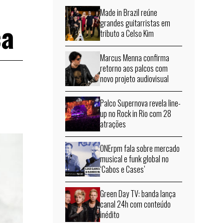
Made in Brazil reúne
ça
grandes guitarristas em
tributo a Celso Kim
Marcus Menna confirma
retorno aos palcos com
novo projeto audiovisual
Palco Supernova revela line-
up no Rock in Rio com 28
atrações
ONErpm fala sobre mercado
musical e funk global no
‘Cabos e Cases’
Green Day TV: banda lança
canal 24h com conteúdo
inédito