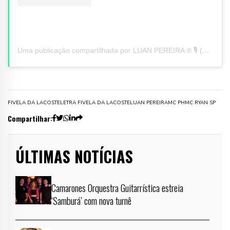
Uma publicação compartilhada por LUAN PEREIRA ® 🎙 (@luanpereiracantor)
FIVELA DA LACOSTE
LETRA FIVELA DA LACOSTE
LUAN PEREIRA
MC PH
MC RYAN SP
Compartilhar:
ÚLTIMAS NOTÍCIAS
Camarones Orquestra Guitarrística estreia
‘Samburá’ com nova turnê