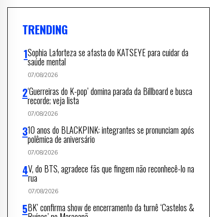
TRENDING
Sophia Laforteza se afasta do KATSEYE para cuidar da
saúde mental
07/08/2026
‘Guerreiras do K-pop’ domina parada da Billboard e busca
recorde; veja lista
07/08/2026
10 anos do BLACKPINK: integrantes se pronunciam após
polêmica de aniversário
07/08/2026
V, do BTS, agradece fãs que fingem não reconhecê-lo na
rua
07/08/2026
BK’ confirma show de encerramento da turnê ‘Castelos &
Ruínas’ no Maracanã