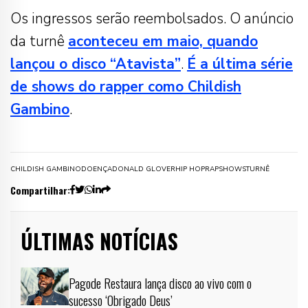
Os ingressos serão reembolsados. O anúncio
da turnê
aconteceu em maio, quando
lançou o disco “Atavista”
.
É a última série
de shows do rapper como Childish
Gambino
.
CHILDISH GAMBINO
DOENÇA
DONALD GLOVER
HIP HOP
RAP
SHOWS
TURNÊ
Compartilhar:
ÚLTIMAS NOTÍCIAS
Pagode Restaura lança disco ao vivo com o
sucesso ‘Obrigado Deus’