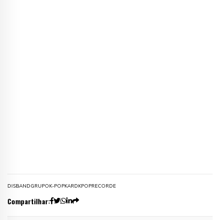
DISBAND
GRUPO
K-POP
KARD
KPOP
RECORDE
Compartilhar: