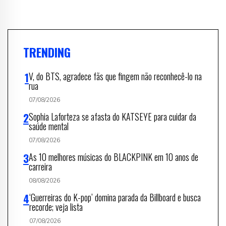
TRENDING
V, do BTS, agradece fãs que fingem não reconhecê-lo na
rua
07/08/2026
Sophia Laforteza se afasta do KATSEYE para cuidar da
saúde mental
07/08/2026
As 10 melhores músicas do BLACKPINK em 10 anos de
carreira
08/08/2026
‘Guerreiras do K-pop’ domina parada da Billboard e busca
recorde; veja lista
07/08/2026