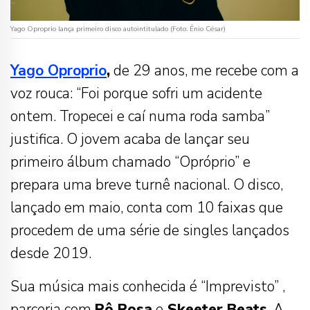
Yago Oproprio lança primeiro disco autointitulado (Foto: Ênio César)
Yago Oproprio
,
de 29 anos, me recebe com a
voz rouca: “Foi porque sofri um acidente
ontem. Tropecei e caí numa roda samba”
justifica. O jovem acaba de lançar seu
primeiro álbum chamado “Opróprio” e
prepara uma breve turnê nacional. O disco,
lançado em maio, conta com 10 faixas que
procedem de uma série de singles lançados
desde 2019.
Sua música mais conhecida é “Imprevisto” ,
parceria com
Rô Rosa
e
Skeeter Beats
. A