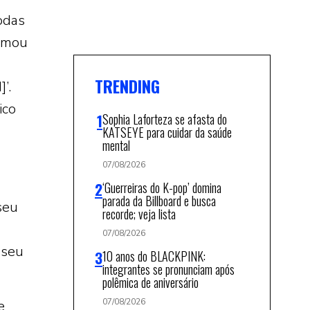
odas
hamou
TRENDING
’.
ico
Sophia Laforteza se afasta do
KATSEYE para cuidar da saúde
mental
07/08/2026
‘Guerreiras do K-pop’ domina
parada da Billboard e busca
seu
recorde; veja lista
07/08/2026
 seu
10 anos do BLACKPINK:
integrantes se pronunciam após
polêmica de aniversário
07/08/2026
e