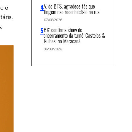
V, do BTS, agradece fãs que
do o
fingem não reconhecê-lo na rua
ária.
07/08/2026
ma
BK’ confirma show de
encerramento da turnê ‘Castelos &
Ruínas’ no Maracanã
06/08/2026