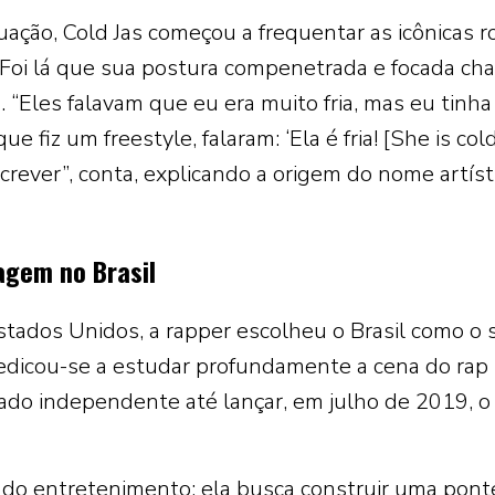
uação, Cold Jas começou a frequentar as icônicas r
. Foi lá que sua postura compenetrada e focada c
 “Eles falavam que eu era muito fria, mas eu tinha
 fiz um freestyle, falaram: ‘Ela é fria! [She is cold]
rever”, conta, explicando a origem do nome artíst
agem no Brasil
stados Unidos, a rapper escolheu o Brasil como o 
. Dedicou-se a estudar profundamente a cena do rap
ado independente até lançar, em julho de 2019, o
m do entretenimento: ela busca construir uma pont