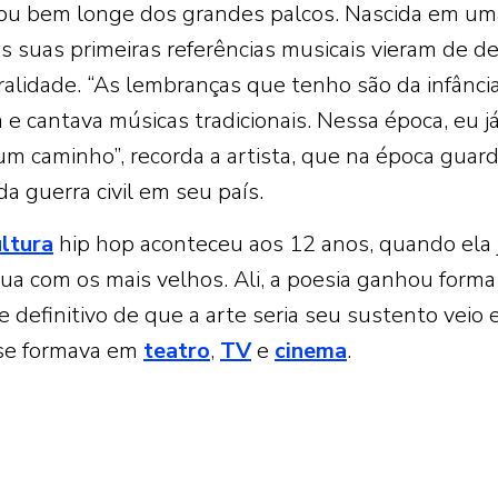
ou bem longe dos grandes palcos. Nascida em um
 suas primeiras referências musicais vieram de d
alidade. “As lembranças que tenho são da infância
 e cantava músicas tradicionais. Nessa época, eu j
um caminho”, recorda a artista, que na época guar
a guerra civil em seu país.
ultura
hip hop aconteceu aos 12 anos, quando ela 
rua com os mais velhos. Ali, a poesia ganhou forma
e definitivo de que a arte seria seu sustento veio
 se formava em
teatro
,
TV
e
cinema
.