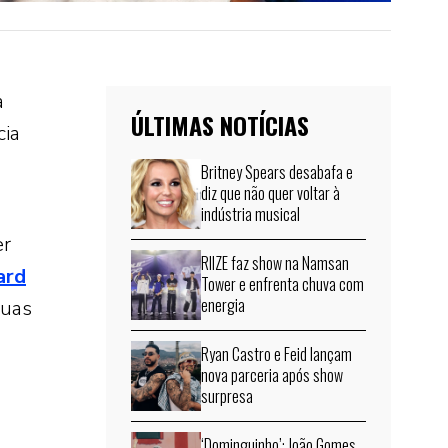
a
ÚLTIMAS NOTÍCIAS
cia
Britney Spears desabafa e
diz que não quer voltar à
indústria musical
er
RIIZE faz show na Namsan
ard
Tower e enfrenta chuva com
energia
suas
Ryan Castro e Feid lançam
nova parceria após show
surpresa
‘Dominguinho’: João Gomes