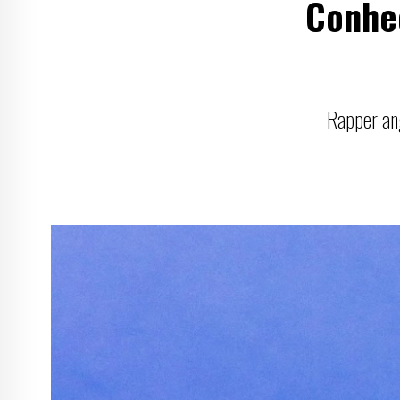
Conheç
Rapper ang