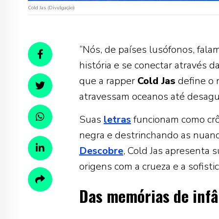
Cold Jas (Divulgação)
“Nós, de países lusófonos, fal
história e se conectar através 
que a rapper
Cold Jas
define o 
atravessam oceanos até desaguar
Suas
letras
funcionam como crôn
negra e destrinchando as nuanc
Descobre
, Cold Jas apresenta 
origens com a crueza e a sofist
Das memórias de infâ