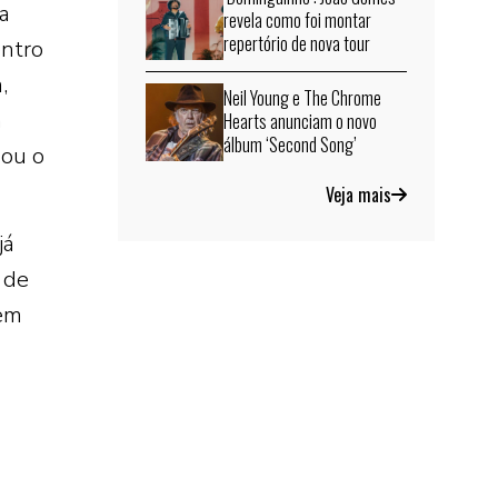
a
revela como foi montar
repertório de nova tour
entro
,
Neil Young e The Chrome
á
Hearts anunciam o novo
álbum ‘Second Song’
dou o
Veja mais
já
 de
 em