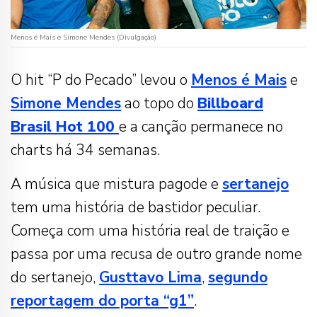
Menos é Mais e Simone Mendes (Divulgação)
O hit “P do Pecado” levou o
Menos é Mais
e
Simone Mendes
ao topo do
Billboard
Brasil Hot 100
e a canção permanece no
charts há 34 semanas.
A música que mistura pagode e
sertanejo
tem uma história de bastidor peculiar.
Começa com uma história real de traição e
passa por uma recusa de outro grande nome
do sertanejo,
Gusttavo Lima
,
segundo
reportagem do porta “g1”
.