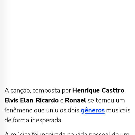
A canção, composta por
Henrique Casttro
,
Elvis Elan
,
Ricardo
e
Ronael
se tornou um
fenômeno que uniu os dois
gêneros
musicais
de forma inesperada.
A música foi inspirada na vida pessoal de um