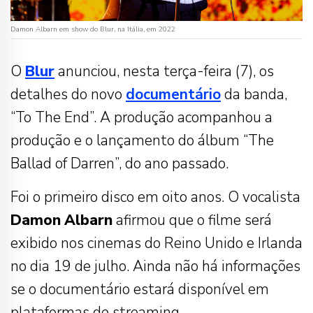
Damon Albarn em show do Blur, na Itália, em 2022
O
Blur
anunciou, nesta terça-feira (7), os
detalhes do novo
documentário
da banda,
“To The End”. A produção acompanhou a
produção e o lançamento do álbum “The
Ballad of Darren”, do ano passado.
Foi o primeiro disco em oito anos. O vocalista
Damon
Albarn
afirmou que o filme será
exibido nos cinemas do Reino Unido e Irlanda
no dia 19 de julho. Ainda não há informações
se o documentário estará disponível em
plataformas de streaming.