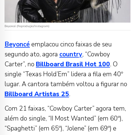
Beyoncé (Reprodução/Instagram)
Beyoncé
emplacou cinco faixas de seu
segundo ato, agora
country
, “Cowboy
Carter”, no
Billboard Brasil Hot 100
. O
single “Texas Hold’Em” lidera a fila em 40º
lugar. A cantora também voltou a figurar no
Billboard Artistas 25
.
Com 21 faixas, “Cowboy Carter” agora tem,
além do single, “II Most Wanted” (em 60º),
“Spaghetti” (em 65º), “Jolene” (em 69º) e