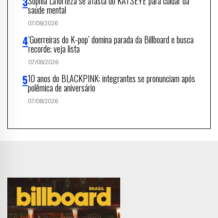
Sophia Laforteza se afasta do KATSEYE para cuidar da
saúde mental
07/08/2026
‘Guerreiras do K-pop’ domina parada da Billboard e busca
recorde; veja lista
07/08/2026
10 anos do BLACKPINK: integrantes se pronunciam após
polêmica de aniversário
07/08/2026