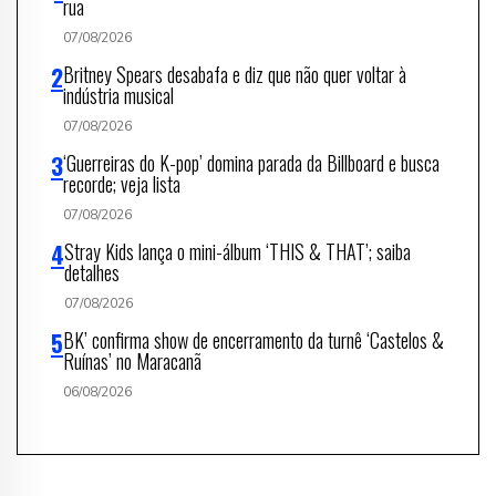
rua
07/08/2026
Britney Spears desabafa e diz que não quer voltar à
indústria musical
07/08/2026
‘Guerreiras do K-pop’ domina parada da Billboard e busca
recorde; veja lista
07/08/2026
Stray Kids lança o mini-álbum ‘THIS & THAT’; saiba
detalhes
07/08/2026
BK’ confirma show de encerramento da turnê ‘Castelos &
Ruínas’ no Maracanã
06/08/2026