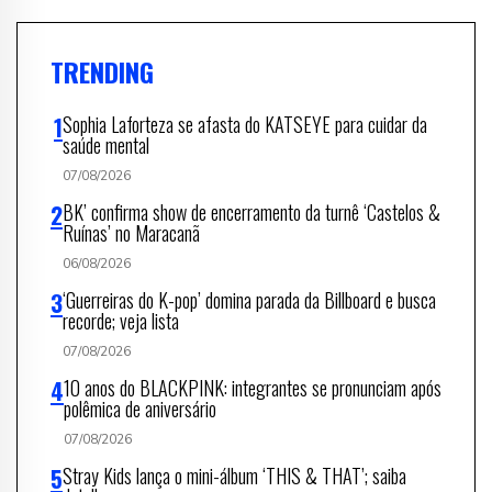
TRENDING
Sophia Laforteza se afasta do KATSEYE para cuidar da
saúde mental
07/08/2026
BK’ confirma show de encerramento da turnê ‘Castelos &
Ruínas’ no Maracanã
06/08/2026
‘Guerreiras do K-pop’ domina parada da Billboard e busca
recorde; veja lista
07/08/2026
10 anos do BLACKPINK: integrantes se pronunciam após
polêmica de aniversário
07/08/2026
Stray Kids lança o mini-álbum ‘THIS & THAT’; saiba