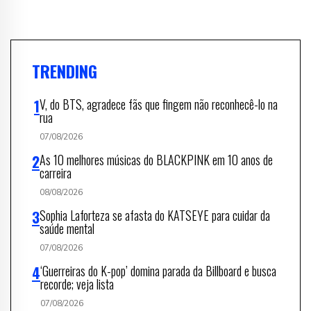
TRENDING
V, do BTS, agradece fãs que fingem não reconhecê-lo na
rua
07/08/2026
As 10 melhores músicas do BLACKPINK em 10 anos de
carreira
08/08/2026
Sophia Laforteza se afasta do KATSEYE para cuidar da
saúde mental
07/08/2026
‘Guerreiras do K-pop’ domina parada da Billboard e busca
recorde; veja lista
07/08/2026