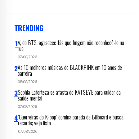
TRENDING
V, do BTS, agradece fãs que fingem não reconhecê-lo na
rua
07/08/2026
As 10 melhores músicas do BLACKPINK em 10 anos de
carreira
08/08/2026
Sophia Laforteza se afasta do KATSEYE para cuidar da
saúde mental
07/08/2026
‘Guerreiras do K-pop’ domina parada da Billboard e busca
recorde; veja lista
07/08/2026