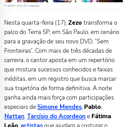
O cantor Zezo (Divulgação)
Nesta quarta-feira (17),
Zezo
transforma o
palco do Terra SP, em São Paulo, em cenário
para a gravação de seu novo DVD, “Sem
Fronteiras”. Com mais de três décadas de
carreira, o cantor aposta em um repertório
que mistura sucessos conhecidos e faixas
inéditas, em um registro que busca marcar
sua trajetória de forma definitiva. A noite
ganha ainda mais força com participações
especiais de
Simone Mendes
,
Pablo
,
Nattan
,
Tarcísio do Acordeon
e
Fátima
Leão
,
artistas
que ajudam a costurar o