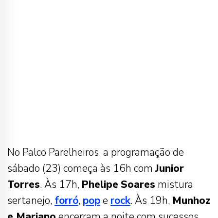
No Palco Parelheiros, a programação de
sábado (23) começa às 16h com
Junior
Torres
. Às 17h,
Phelipe
Soares
mistura
sertanejo,
forró
,
pop
e
rock
. Às 19h,
Munhoz
e Mariano
encerram a noite com sucessos