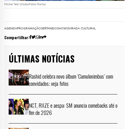
Michel Teló (Globo/Fábio Rocha)
AGENDA
PROGRAMAÇÃO
SERTANEJO
SHOWS
VIRADA CULTURAL
Compartilhar:
ÚLTIMAS NOTÍCIAS
Rashid celebra novo álbum ‘Cumulonimbus’ com
convidados; veja fotos
NCT, RIIZE e aespa: SM anuncia comebacks até o
fim de 2026