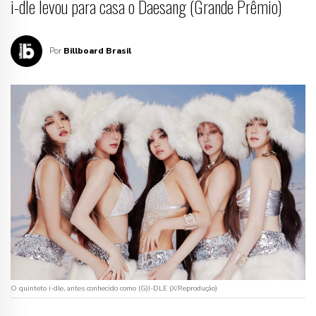
i-dle levou para casa o Daesang (Grande Prêmio)
Por
Billboard Brasil
O quinteto i-dle, antes conhecido como (G)I-DLE (X/Reprodução)