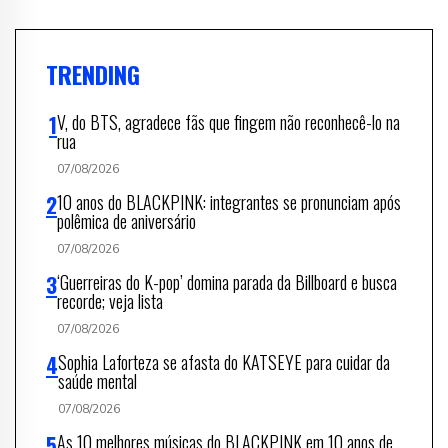
TRENDING
V, do BTS, agradece fãs que fingem não reconhecê-lo na
rua
07/08/2026
10 anos do BLACKPINK: integrantes se pronunciam após
polêmica de aniversário
07/08/2026
‘Guerreiras do K-pop’ domina parada da Billboard e busca
recorde; veja lista
07/08/2026
Sophia Laforteza se afasta do KATSEYE para cuidar da
saúde mental
07/08/2026
As 10 melhores músicas do BLACKPINK em 10 anos de