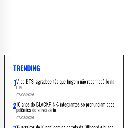
TRENDING
V, do BTS, agradece fãs que fingem não reconhecê-lo na
rua
07/08/2026
10 anos do BLACKPINK: integrantes se pronunciam após
polêmica de aniversário
07/08/2026
‘Guerreiras do K-pop’ domina parada da Billboard e busca