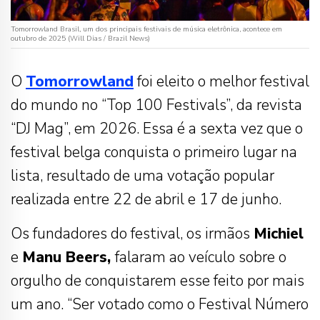
Tomorrowland Brasil, um dos principais festivais de música eletrônica, acontece em
outubro de 2025 (Will Dias / Brazil News)
O
Tomorrowland
foi eleito o melhor festival
do mundo no “Top 100 Festivals”, da revista
“DJ Mag”, em 2026. Essa é a sexta vez que o
festival belga conquista o primeiro lugar na
lista, resultado de uma votação popular
realizada entre 22 de abril e 17 de junho.
Os fundadores do festival, os irmãos
Michiel
e
Manu Beers,
falaram ao veículo sobre o
orgulho de conquistarem esse feito por mais
um ano. “Ser votado como o Festival Número