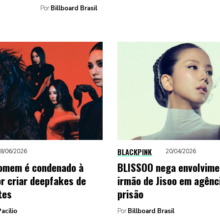
Por
Billboard Brasil
BLACKPINK
8/06/2026
20/04/2026
omem é condenado à
BLISSOO nega envolvime
or criar deepfakes de
irmão de Jisoo em agênc
tes
prisão
acilio
Por
Billboard Brasil