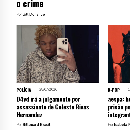
o crime
Por
Bill Donahue
POLÍCIA
K-POP
28/07/2026
1
D4vd irá a julgamento por
aespa: h
assassinato de Celeste Rivas
prisão p
Hernandez
integran
Por
Billboard Brasil
Por
Isabela P