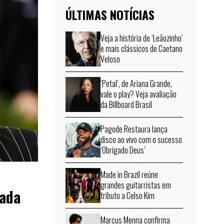
ÚLTIMAS NOTÍCIAS
Veja a história de ‘Leãozinho’
e mais clássicos de Caetano
Veloso
‘Petal’, de Ariana Grande,
vale o play? Veja avaliação
da Billboard Brasil
Pagode Restaura lança
disco ao vivo com o sucesso
‘Obrigado Deus’
Made in Brazil reúne
grandes guitarristas em
iada
tributo a Celso Kim
Marcus Menna confirma