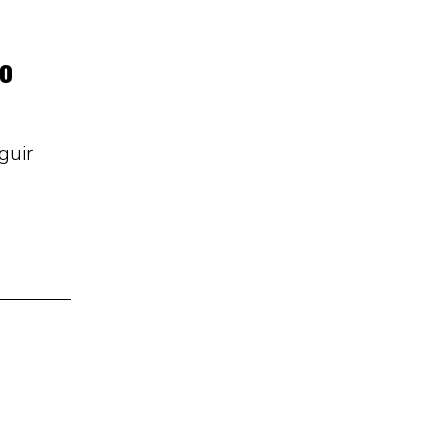
ão
guir