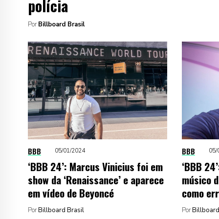
polícia
Por
Billboard Brasil
BBB
BBB
05/01/2024
05/
‘BBB 24’: Marcus Vinicius foi em
‘BBB 24’
show da ‘Renaissance’ e aparece
músico d
em vídeo de Beyoncé
como err
Por
Billboard Brasil
Por
Billboard