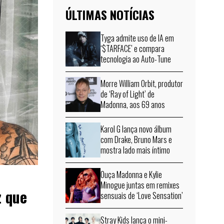
ÚLTIMAS NOTÍCIAS
Tyga admite uso de IA em
‘$TARFACE’ e compara
tecnologia ao Auto-Tune
Morre William Orbit, produtor
de ‘Ray of Light’ de
Madonna, aos 69 anos
Karol G lança novo álbum
com Drake, Bruno Mars e
mostra lado mais íntimo
Ouça Madonna e Kylie
Minogue juntas em remixes
z que
sensuais de ‘Love Sensation’
Stray Kids lança o mini-