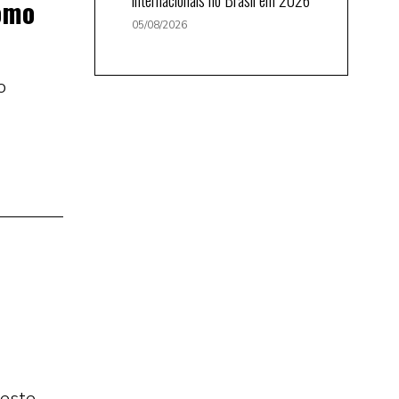
como
05/08/2026
o
 este