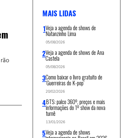
MAIS LIDAS
Veja a agenda de shows de
uem
Natanzinho Lima
05/08/2026
Veja a agenda de shows de Ana
Castela
arão
05/08/2026
Como baixar o livro gratuito de
‘Guerreiras do K-pop’
20/02/2026
BTS: palco 360º, preços e mais
informações do 1º show da nova
turnê
13/01/2026
Veja a agenda de shows
internacionais no Brasil em 2026