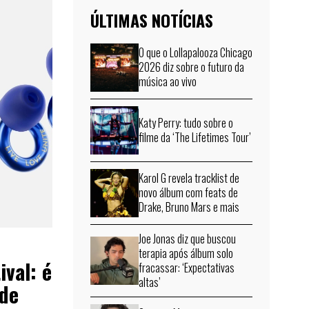
ÚLTIMAS NOTÍCIAS
O que o Lollapalooza Chicago
2026 diz sobre o futuro da
música ao vivo
Katy Perry: tudo sobre o
filme da ‘The Lifetimes Tour’
Karol G revela tracklist de
novo álbum com feats de
Drake, Bruno Mars e mais
Joe Jonas diz que buscou
terapia após álbum solo
ival: é
fracassar: ‘Expectativas
altas’
 de