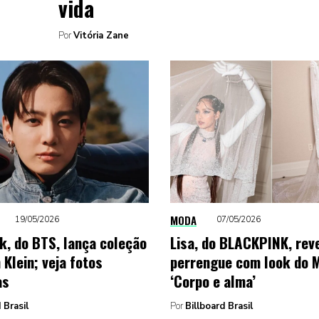
vida
Por
Vitória Zane
MODA
19/05/2026
07/05/2026
k, do BTS, lança coleção
Lisa, do BLACKPINK, rev
 Klein; veja fotos
perrengue com look do M
as
‘Corpo e alma’
 Brasil
Por
Billboard Brasil