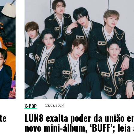
K-POP
13/03/2024
te
LUN8 exalta poder da união e
novo mini-álbum, ‘BUFF’; leia 