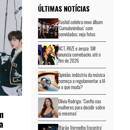
ÚLTIMAS NOTÍCIAS
Rashid celebra novo álbum
‘Cumulonimbus’ com
convidados; veja fotos
NCT, RIIZE e aespa: SM
anuncia comebacks até o
fim de 2026
Opinião: indústria da música
começa a regulamentar a IA
e o que muda?
Olivia Rodrigo: ‘Confio nas
mulheres para decidir sobre
m
si mesmas’
a
‘Barão Vermelho Encontro’