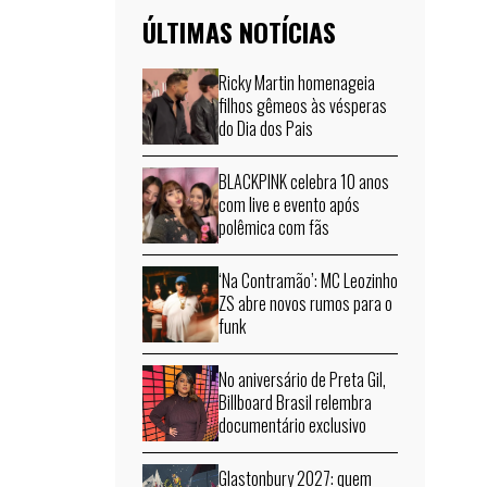
ÚLTIMAS NOTÍCIAS
Ricky Martin homenageia
filhos gêmeos às vésperas
do Dia dos Pais
BLACKPINK celebra 10 anos
com live e evento após
polêmica com fãs
‘Na Contramão’: MC Leozinho
ZS abre novos rumos para o
funk
No aniversário de Preta Gil,
Billboard Brasil relembra
documentário exclusivo
Glastonbury 2027: quem