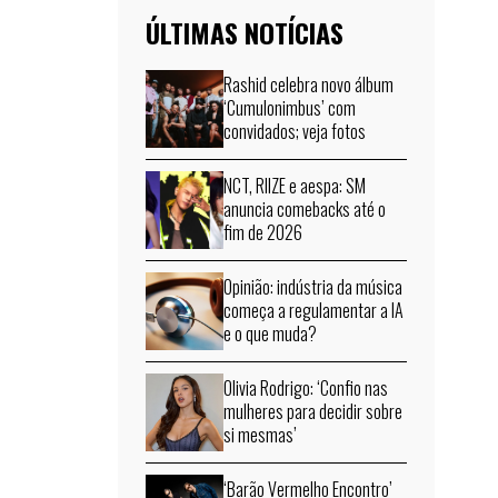
ÚLTIMAS NOTÍCIAS
Rashid celebra novo álbum
‘Cumulonimbus’ com
convidados; veja fotos
NCT, RIIZE e aespa: SM
anuncia comebacks até o
fim de 2026
Opinião: indústria da música
começa a regulamentar a IA
e o que muda?
Olivia Rodrigo: ‘Confio nas
mulheres para decidir sobre
si mesmas’
‘Barão Vermelho Encontro’