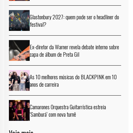
Glastonbury 2027: quem pode ser o headliner do
festival?
Ex-diretor da Warner revela debate interno sobre
capa de álbum de Preta Gil
As 10 melhores músicas do BLACKPINK em 10
anos de carreira
Camarones Orquestra Guitarrística estreia
‘Samburá’ com nova turnê
Veja mais →