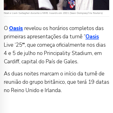
Noel e Liam Gallagher durante o NME Awards em 2001 (Sean Dempsey/Via Reuters)
O
Oasis
revelou os horários completos das
primeiras apresentações da turnê “
Oasis
Live ‘25
”
, que começa oficialmente nos dias
4 e 5 de julho no Principality Stadium, em
Cardiff, capital do País de Gales.
As duas noites marcam o início da turnê de
reunião do grupo britânico, que terá 19 datas
no Reino Unido e Irlanda.