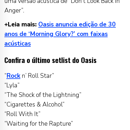
uma versão acústica de “Don’t Look Back in
Anger”.
+Leia mais:
Oasis anuncia edição de 30
anos de ‘Morning Glory?’ com faixas
acústicas
Confira o último setlist do Oasis
“
Rock
n’ Roll Star”
“Lyla”
“The Shock of the Lightning”
“Cigarettes & Alcohol”
“Roll With It”
“Waiting for the Rapture”