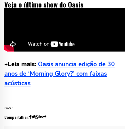
Veja o último show do Oasis
+Leia mais:
Oasis anuncia edição de 30
anos de ‘Morning Glory?’ com faixas
acústicas
OASIS
Compartilhar: