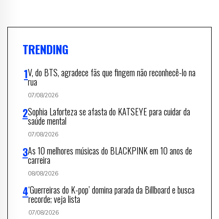
TRENDING
V, do BTS, agradece fãs que fingem não reconhecê-lo na
rua
07/08/2026
Sophia Laforteza se afasta do KATSEYE para cuidar da
saúde mental
07/08/2026
As 10 melhores músicas do BLACKPINK em 10 anos de
carreira
08/08/2026
‘Guerreiras do K-pop’ domina parada da Billboard e busca
recorde; veja lista
07/08/2026