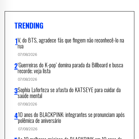
TRENDING
V, do BTS, agradece fãs que fingem não reconhecê-lo na
rua
07/08/2026
‘Guerreiras do K-pop’ domina parada da Billboard e busca
recorde; veja lista
07/08/2026
Sophia Laforteza se afasta do KATSEYE para cuidar da
saúde mental
07/08/2026
10 anos do BLACKPINK: integrantes se pronunciam após
polêmica de aniversário
07/08/2026