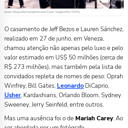
(Janet Mayer/startraksphoto.com/Cover Images/REUTERS)
O casamento de Jeff Bezos e Lauren Sánchez,
realizado em 27 de junho, em Veneza,
chamou atenção não apenas pelo luxo e pelo
valor estimado em US$ 50 milhões (cerca de
R$ 273 milhões), mas também pela lista de
convidados repleta de nomes de peso: Oprah
Winfrey, Bill Gates,
Leonardo
DiCaprio,
Usher
, Kardashians, Orlando Bloom, Sydney
Sweeney, Jerry Seinfeld, entre outros.
Mas uma ausência foi o de
Mariah Carey
. Ao
ser abordada por um fotógrafo