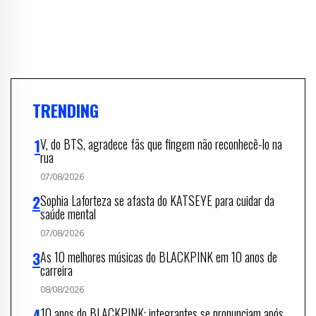
TRENDING
V, do BTS, agradece fãs que fingem não reconhecê-lo na
rua
07/08/2026
Sophia Laforteza se afasta do KATSEYE para cuidar da
saúde mental
07/08/2026
As 10 melhores músicas do BLACKPINK em 10 anos de
carreira
08/08/2026
10 anos do BLACKPINK: integrantes se pronunciam após