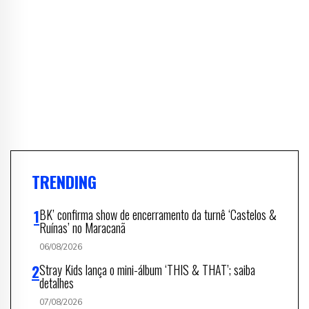
TRENDING
BK’ confirma show de encerramento da turnê ‘Castelos &
Ruínas’ no Maracanã
06/08/2026
Stray Kids lança o mini-álbum ‘THIS & THAT’; saiba
detalhes
07/08/2026