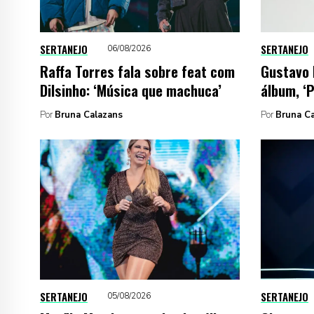
SERTANEJO
SERTANEJO
06/08/2026
Raffa Torres fala sobre feat com
Gustavo 
Dilsinho: ‘Música que machuca’
álbum, ‘
Por
Bruna Calazans
Por
Bruna C
SERTANEJO
SERTANEJO
05/08/2026