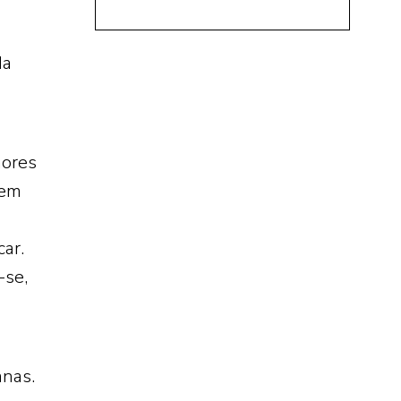
da
mores
Tem
ar.
-se,
anas.