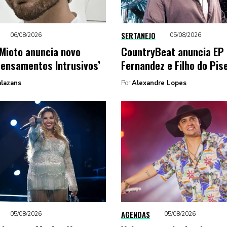
SERTANEJO
06/08/2026
05/08/2026
Mioto anuncia novo
CountryBeat anuncia EP
Pensamentos Intrusivos’
Fernandez e Filho do Pis
alazans
Por
Alexandre Lopes
AGENDAS
05/08/2026
05/08/2026