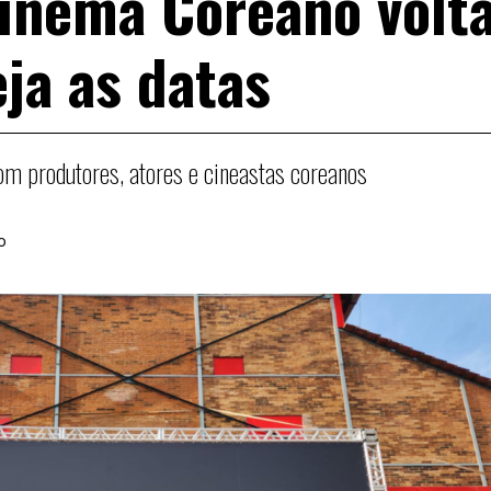
Cinema Coreano volta
eja as datas
om produtores, atores e cineastas coreanos
o