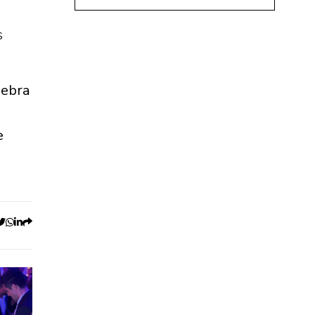
s
lebra
e