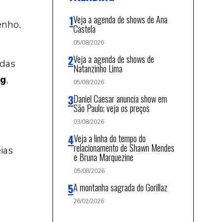
Veja a agenda de shows de Ana
nho,
Castela
05/08/2026
Veja a agenda de shows de
adas
Natanzinho Lima
ng
,
05/08/2026
Daniel Caesar anuncia show em
São Paulo; veja os preços
03/08/2026
Veja a linha do tempo do
relacionamento de Shawn Mendes
ias
e Bruna Marquezine
05/08/2026
A montanha sagrada do Gorillaz
26/02/2026