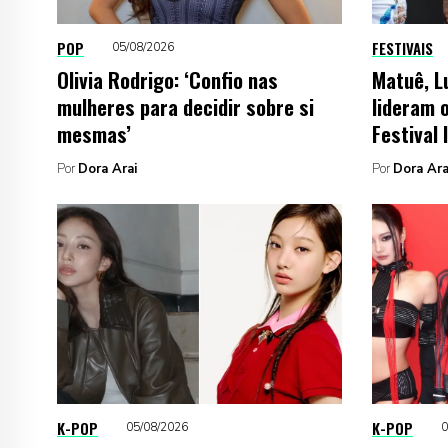
POP
FESTIVAIS
05/08/2026
Olivia Rodrigo: ‘Confio nas
Matuê, L
mulheres para decidir sobre si
lideram o
mesmas’
Festival
Por
Dora Arai
Por
Dora Ara
K-POP
K-POP
05/08/2026
0