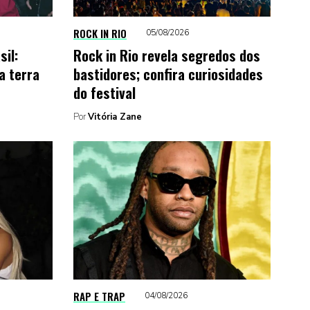
ROCK IN RIO
05/08/2026
sil:
Rock in Rio revela segredos dos
a terra
bastidores; confira curiosidades
do festival
Por
Vitória Zane
RAP E TRAP
04/08/2026