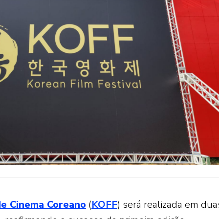
 de Cinema Coreano
(
KOFF
) será realizada em dua