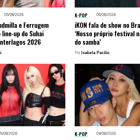
K-POP
05/08/2026
05/08/2026
udmilla e Ferrugem
iKON fala de show no Bra
 line-up do Suhai
‘Nosso próprio festival n
 Interlagos 2026
do samba’
i
Por
Isabela Pacilio
K-POP
5/08/2026
04/08/2026