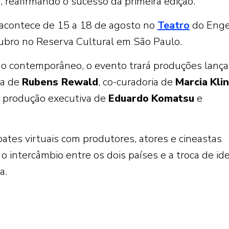
 reafirmando o sucesso da primeira edição.
 acontece de 15 a 18 de agosto no
Teatro
do Enge
tubro no Reserva Cultural em São Paulo.
o contemporâneo, o evento trará produções lanç
ia de
Rubens Rewald
, co-curadoria de
Marcia
Kli
 produção executiva de
Eduardo
Komatsu
e
bates virtuais com produtores, atores e cineastas
 intercâmbio entre os dois países e a troca de ide
a.