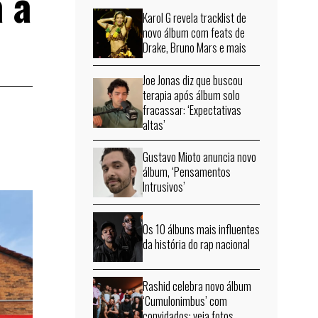
 a
Karol G revela tracklist de
novo álbum com feats de
Drake, Bruno Mars e mais
Joe Jonas diz que buscou
terapia após álbum solo
fracassar: ‘Expectativas
altas’
Gustavo Mioto anuncia novo
álbum, ‘Pensamentos
Intrusivos’
Os 10 álbuns mais influentes
da história do rap nacional
Rashid celebra novo álbum
‘Cumulonimbus’ com
convidados; veja fotos