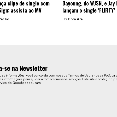
nça clipe de single com
Dayoung, do WJSN, e Jay
$ign; assista ao MV
lançam o single ‘FLIRTY’
acilio
Por
Dora Arai
a-se na Newsletter
suas informações, você concorda com nossos Termos de Uso e nossa Política 
s informações para ajudar a fornecer nossos serviços. Este site é protegido pe
rviço do Google se aplicam.