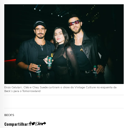
Enzo Celulari, Cléo e Chay Suede curtiram o show do Vintage Culture no esquenta da
Beck’s para o Tomorrowland
BECK'S
Compartilhar: