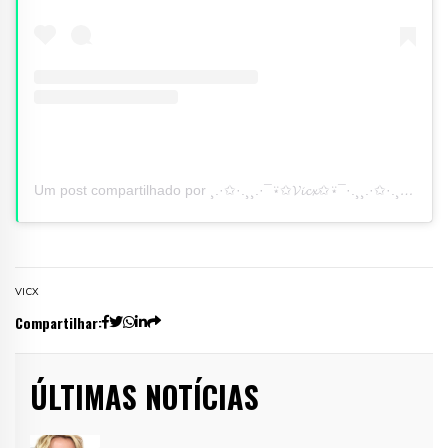
Um post compartilhado por ¸.·✩·.¸¸.·¯⍣✩𝓥𝓲𝓬𝔁✩⍣¯·.¸¸.·✩·.¸ (@vicxdj)
VICX
Compartilhar:
ÚLTIMAS NOTÍCIAS