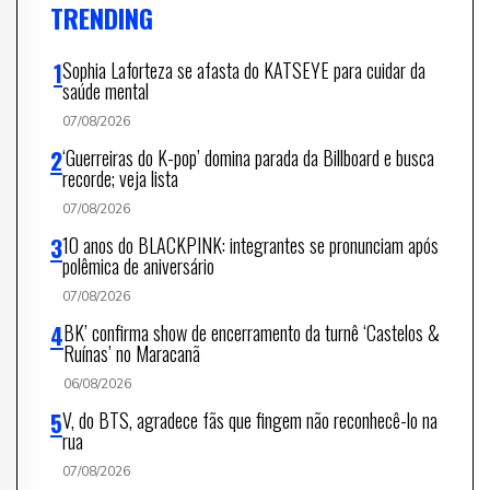
TRENDING
Sophia Laforteza se afasta do KATSEYE para cuidar da
saúde mental
07/08/2026
‘Guerreiras do K-pop’ domina parada da Billboard e busca
recorde; veja lista
07/08/2026
10 anos do BLACKPINK: integrantes se pronunciam após
polêmica de aniversário
07/08/2026
BK’ confirma show de encerramento da turnê ‘Castelos &
Ruínas’ no Maracanã
06/08/2026
V, do BTS, agradece fãs que fingem não reconhecê-lo na
rua
07/08/2026